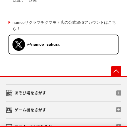
namcoサクラマチクマモト店の公式SNSアカウントはこち
ら！
@namco_sakura
先
あそび場をさがす
ゲーム機をさがす
スマホ・PCであそぶ