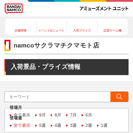
店舗情報
イベント&ニュース
入荷プライズ
設置ゲーム機
namcoサクラマチクマモト店
入荷景品・プライズ情報
登場月
全て表示
9月
8月
7月
6月
登場週
全て表示
5週
4週
3週
2週
1週