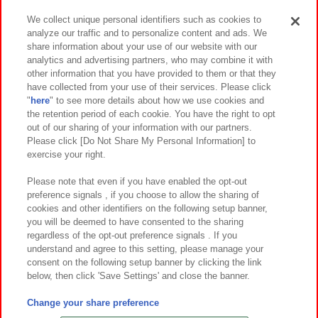
We collect unique personal identifiers such as cookies to
analyze our traffic and to personalize content and ads. We
イベント・キャンペーン
share information about your use of our website with our
analytics and advertising partners, who may combine it with
other information that you have provided to them or that they
have collected from your use of their services. Please click
"
here
" to see more details about how we use cookies and
関連会社
サステナビリティ
サイトポリシー
the retention period of each cookie. You have the right to opt
out of our sharing of your information with our partners.
プライバシーポリシー
ウェブアクセシビリティ方針と検証結果
Please click [Do Not Share My Personal Information] to
exercise your right.
お取引先さまとともに
食品のご提供について
カスタマーハラスメント対応方針
よくあるご質問・お問い合わせ
Please note that even if you have enabled the opt-out
preference signals , if you choose to allow the sharing of
cookies and other identifiers on the following setup banner,
you will be deemed to have consented to the sharing
regardless of the opt-out preference signals . If you
understand and agree to this setting, please manage your
consent on the following setup banner by clicking the link
below, then click 'Save Settings' and close the banner.
©Bandai Namco Amusement Inc.
©Bandai Namco Amusement Lab Inc.
Change your share preference
©Bandai Namco Experience Inc.