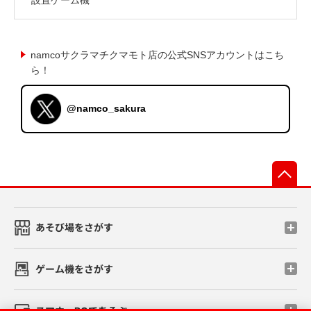
namcoサクラマチクマモト店の公式SNSアカウントはこち
ら！
@namco_sakura
先
あそび場をさがす
ゲーム機をさがす
スマホ・PCであそぶ