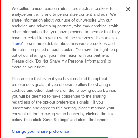
We collect unique personal identifiers such as cookies to
analyze our traffic and to personalize content and ads. We
イベント・キャンペーン
share information about your use of our website with our
analytics and advertising partners, who may combine it with
other information that you have provided to them or that they
have collected from your use of their services. Please click
"
here
" to see more details about how we use cookies and
関連会社
サステナビリティ
サイトポリシー
the retention period of each cookie. You have the right to opt
out of our sharing of your information with our partners.
プライバシーポリシー
ウェブアクセシビリティ方針と検証結果
Please click [Do Not Share My Personal Information] to
exercise your right.
お取引先さまとともに
食品のご提供について
カスタマーハラスメント対応方針
よくあるご質問・お問い合わせ
Please note that even if you have enabled the opt-out
preference signals , if you choose to allow the sharing of
cookies and other identifiers on the following setup banner,
you will be deemed to have consented to the sharing
regardless of the opt-out preference signals . If you
understand and agree to this setting, please manage your
consent on the following setup banner by clicking the link
below, then click 'Save Settings' and close the banner.
©Bandai Namco Amusement Inc.
©Bandai Namco Amusement Lab Inc.
Change your share preference
©Bandai Namco Experience Inc.