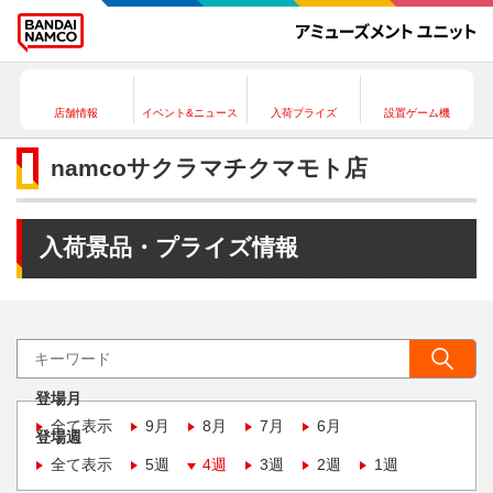
店舗情報
イベント&ニュース
入荷プライズ
設置ゲーム機
namcoサクラマチクマモト店
入荷景品・プライズ情報
登場月
全て表示
9月
8月
7月
6月
登場週
全て表示
5週
4週
3週
2週
1週