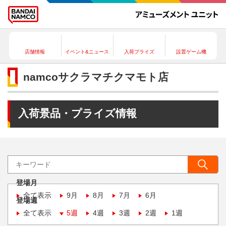
店舗情報
イベント&ニュース
入荷プライズ
設置ゲーム機
namcoサクラマチクマモト店
入荷景品・プライズ情報
登場月
全て表示
9月
8月
7月
6月
登場週
全て表示
5週
4週
3週
2週
1週