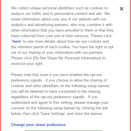
We collect unique personal identifiers such as cookies to
analyze our traffic and to personalize content and ads. We
イベント・キャンペーン
share information about your use of our website with our
analytics and advertising partners, who may combine it with
other information that you have provided to them or that they
have collected from your use of their services. Please click
"
here
" to see more details about how we use cookies and
関連会社
サステナビリティ
サイトポリシー
the retention period of each cookie. You have the right to opt
out of our sharing of your information with our partners.
プライバシーポリシー
ウェブアクセシビリティ方針と検証結果
Please click [Do Not Share My Personal Information] to
exercise your right.
お取引先さまとともに
食品のご提供について
カスタマーハラスメント対応方針
よくあるご質問・お問い合わせ
Please note that even if you have enabled the opt-out
preference signals , if you choose to allow the sharing of
cookies and other identifiers on the following setup banner,
you will be deemed to have consented to the sharing
regardless of the opt-out preference signals . If you
understand and agree to this setting, please manage your
consent on the following setup banner by clicking the link
below, then click 'Save Settings' and close the banner.
©Bandai Namco Amusement Inc.
©Bandai Namco Amusement Lab Inc.
Change your share preference
©Bandai Namco Experience Inc.