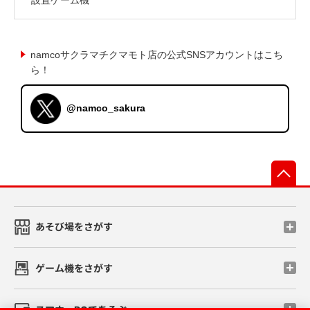
namcoサクラマチクマモト店の公式SNSアカウントはこち
ら！
@namco_sakura
先
あそび場をさがす
ゲーム機をさがす
スマホ・PCであそぶ