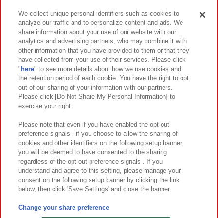
We collect unique personal identifiers such as cookies to
analyze our traffic and to personalize content and ads. We
イベント・キャンペーン
share information about your use of our website with our
analytics and advertising partners, who may combine it with
other information that you have provided to them or that they
have collected from your use of their services. Please click
"
here
" to see more details about how we use cookies and
関連会社
サステナビリティ
サイトポリシー
the retention period of each cookie. You have the right to opt
out of our sharing of your information with our partners.
プライバシーポリシー
ウェブアクセシビリティ方針と検証結果
Please click [Do Not Share My Personal Information] to
exercise your right.
お取引先さまとともに
食品のご提供について
カスタマーハラスメント対応方針
よくあるご質問・お問い合わせ
Please note that even if you have enabled the opt-out
preference signals , if you choose to allow the sharing of
cookies and other identifiers on the following setup banner,
you will be deemed to have consented to the sharing
regardless of the opt-out preference signals . If you
understand and agree to this setting, please manage your
consent on the following setup banner by clicking the link
below, then click 'Save Settings' and close the banner.
©Bandai Namco Amusement Inc.
©Bandai Namco Amusement Lab Inc.
Change your share preference
©Bandai Namco Experience Inc.