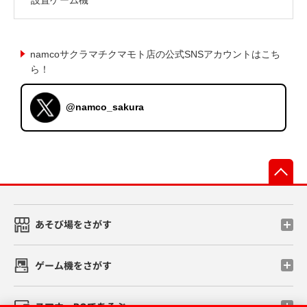
namcoサクラマチクマモト店の公式SNSアカウントはこち
ら！
@namco_sakura
先
あそび場をさがす
ゲーム機をさがす
スマホ・PCであそぶ