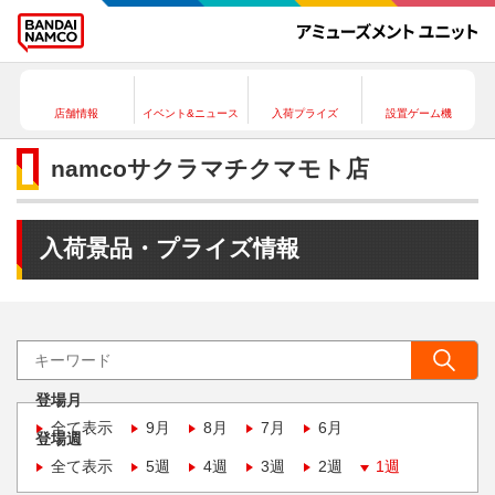
店舗情報
イベント&ニュース
入荷プライズ
設置ゲーム機
namcoサクラマチクマモト店
入荷景品・プライズ情報
登場月
全て表示
9月
8月
7月
6月
登場週
全て表示
5週
4週
3週
2週
1週