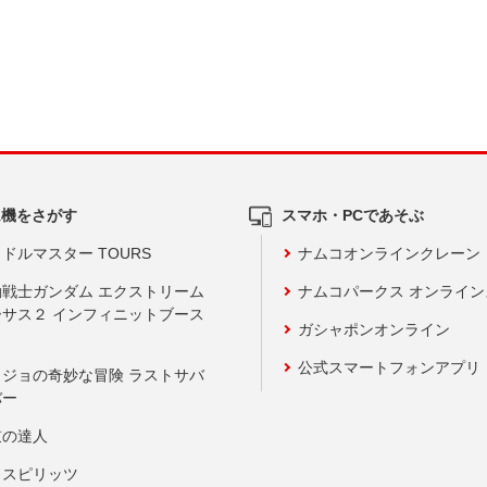
ム機をさがす
スマホ・PCであそぶ
ドルマスター TOURS
ナムコオンラインクレーン
動戦士ガンダム エクストリーム
ナムコパークス オンライ
ーサス２ インフィニットブース
ガシャポンオンライン
公式スマートフォンアプリ
ョジョの奇妙な冒険 ラストサバ
バー
鼓の達人
りスピリッツ