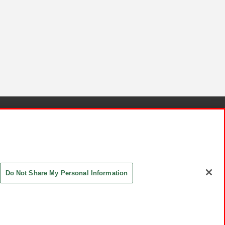
針と検証結果
お取引先さまとともに
お問い合わせ
Do Not Share My Personal Information
ASHIKI Co., Ltd. All Rights Reserved.