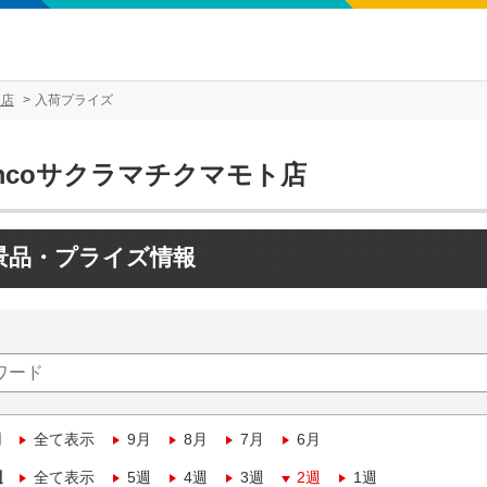
ト店
入荷プライズ
mcoサクラマチクマモト店
景品・プライズ情報
月
全て表示
9月
8月
7月
6月
週
全て表示
5週
4週
3週
2週
1週