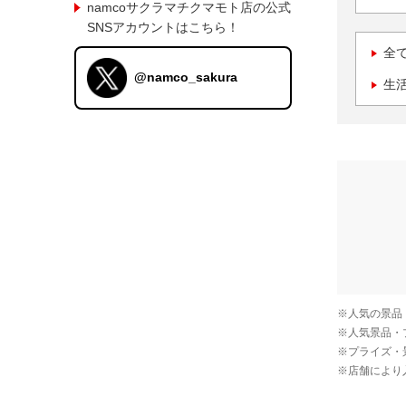
namcoサクラマチクマモト店の公式
SNSアカウントはこちら！
全
@namco_sakura
生