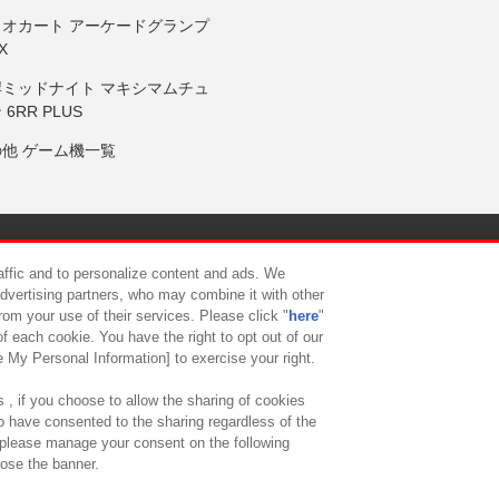
リオカート アーケードグランプ
X
岸ミッドナイト マキシマムチュ
 6RR PLUS
の他 ゲーム機一覧
サイトポリシー
プライバシーポリシー
ウェブアクセシビリティ方
raffic and to personalize content and ads. We
advertising partners, who may combine it with other
rom your use of their services. Please click "
here
"
供について
カスタマーハラスメント対応方針
よくあるご質問・
f each cookie. You have the right to opt out of our
e My Personal Information] to exercise your right.
 , if you choose to allow the sharing of cookies
to have consented to the sharing regardless of the
, please manage your consent on the following
lose the banner.
ndai Namco Amusement Lab Inc.
©Bandai Namco Experience Inc.
©HANAY