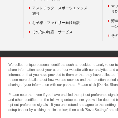
マ
アスレチック・スポーツエンタメ
リD
施設
湾
お子様・ファミリー向け施設
ーン
その他の施設・サービス
そ
関連会社
サステナビリティ
We collect unique personal identifiers such as cookies to analyze our t
share information about your use of our website with our analytics and 
information that you have provided to them or that they have collected f
食品のご提
to see more details about how we use cookies and the retention period o
sharing of your information with our partners. Please click [Do Not Shar
Please note that even if you have enabled the opt-out preference signals
and other identifiers on the following setup banner, you will be deemed 
opt-out preference signals . If you understand and agree to this setting
setup banner by clicking the link below, then click 'Save Settings' and c
©Bandai Namco Amusement Inc.
©Ba