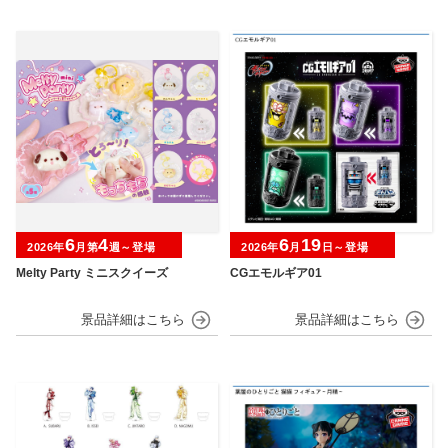
6
4
6
19
2026年
月第
週～登場
2026年
月
日～登場
Melty Party ミニスクイーズ
CGエモルギア01