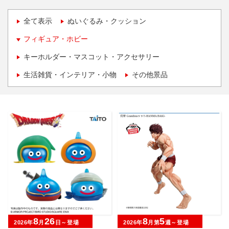
全て表示
ぬいぐるみ・クッション
フィギュア・ホビー
キーホルダー・マスコット・アクセサリー
生活雑貨・インテリア・小物
その他景品
8
26
8
5
2026年
月
日～登場
2026年
月第
週～登場