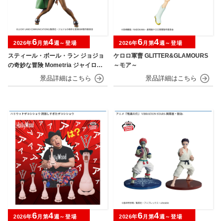
6
4
6
4
2026年
月第
週～登場
2026年
月第
週～登場
スティール・ボール・ラン ジョジョ
ケロロ軍曹 GLITTER&GLAMOURS
の奇妙な冒険 Mometria ジャイロ・
～モア～
ツェペリ
6
4
6
4
2026年
月第
週～登場
2026年
月第
週～登場