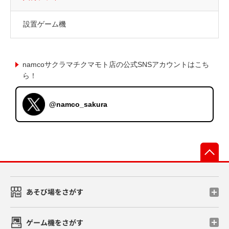
設置ゲーム機
namcoサクラマチクマモト店の公式SNSアカウントはこち
ら！
@namco_sakura
先
あそび場をさがす
ゲーム機をさがす