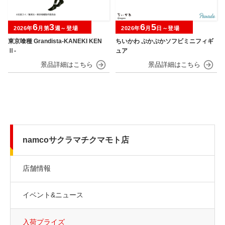
6
3
6
5
2026年
月第
週～登場
2026年
月
日～登場
東京喰種 Grandista-KANEKI KEN
ちいかわ ぷかぷかソフビミニフィギ
Ⅱ-
ュア
namcoサクラマチクマモト店
店舗情報
イベント&ニュース
入荷プライズ