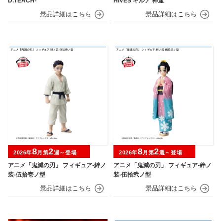
D.TEACH-
HIVES キルア 神速
8
2
8
2
2026年
月第
週～登場
2026年
月第
週～登場
アニメ「鬼滅の刃」 フィギュア-絆ノ
アニメ「鬼滅の刃」 フィギュア-絆ノ
装-伍拾壱ノ型
装-伍拾弐ノ型