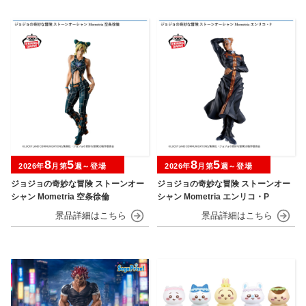
8
5
8
5
2026年
月第
週～登場
2026年
月第
週～登場
ジョジョの奇妙な冒険 ストーンオー
ジョジョの奇妙な冒険 ストーンオー
シャン Mometria 空条徐倫
シャン Mometria エンリコ・P