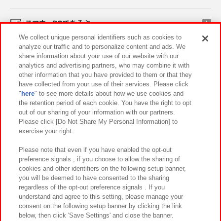
スマホ・PCであそぶ
We collect unique personal identifiers such as cookies to
analyze our traffic and to personalize content and ads. We
イベント・キャンペーン
share information about your use of our website with our
analytics and advertising partners, who may combine it with
other information that you have provided to them or that they
have collected from your use of their services. Please click
"
here
" to see more details about how we use cookies and
関連会社
サステナビリティ
サイトポリシー
the retention period of each cookie. You have the right to opt
out of our sharing of your information with our partners.
プライバシーポリシー
ウェブアクセシビリティ方針と検証結果
Please click [Do Not Share My Personal Information] to
exercise your right.
お取引先さまとともに
食品のご提供について
カスタマーハラスメント対応方針
よくあるご質問・お問い合わせ
Please note that even if you have enabled the opt-out
preference signals , if you choose to allow the sharing of
cookies and other identifiers on the following setup banner,
you will be deemed to have consented to the sharing
regardless of the opt-out preference signals . If you
understand and agree to this setting, please manage your
consent on the following setup banner by clicking the link
below, then click 'Save Settings' and close the banner.
©Bandai Namco Amusement Inc.