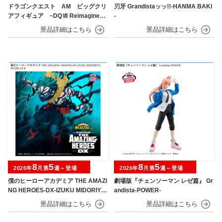
ドラゴンクエスト AM ビッグクリ
刃牙 Grandistaッッ!!-HANMA BAKI
アフィギュア ~DQⅦ Reimagined
-
発売記念編~
8
5
8
5
2026年
月第
週～登場
2026年
月第
週～登場
僕のヒーローアカデミア THE AMAZI
劇場版『チェンソーマン レゼ篇』 Gr
NG HEROES-DX-IZUKU MIDORIYA
andista-POWER-
OVERLAY Ⅱ