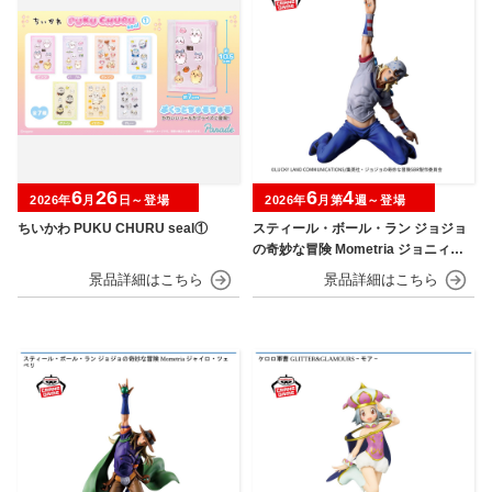
6
26
6
4
2026年
月
日～登場
2026年
月第
週～登場
ちいかわ PUKU CHURU seal①
スティール・ボール・ラン ジョジョ
の奇妙な冒険 Mometria ジョニィ・
ジョースター