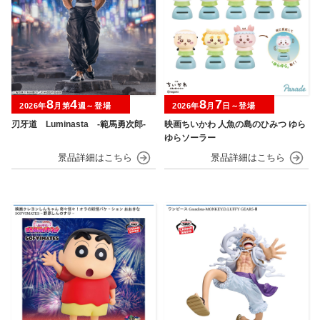
8
4
8
7
2026年
月第
週～登場
2026年
月
日～登場
刃牙道 Luminasta ‐範馬勇次郎‐
映画ちいかわ 人魚の島のひみつ ゆら
ゆらソーラー