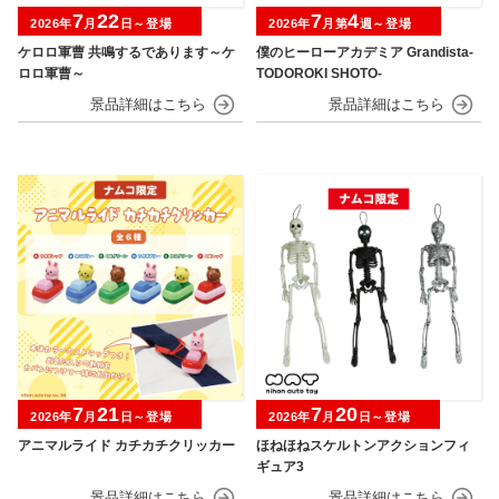
7
22
7
4
2026年
月
日～登場
2026年
月第
週～登場
ケロロ軍曹 共鳴するであります～ケ
僕のヒーローアカデミア Grandista-
ロロ軍曹～
TODOROKI SHOTO-
7
21
7
20
2026年
月
日～登場
2026年
月
日～登場
アニマルライド カチカチクリッカー
ほねほねスケルトンアクションフィ
ギュア3