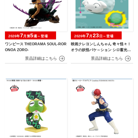
7
5
7
23
2026年
月第
週～登場
2026年
月
日～登場
ワンピース THEORAMA SOUL-ROR
映画クレヨンしんちゃん 奇々怪々！
ONOA ZORO-
オラの妖怪バケ～ション シロ蓄光シ
リコンフィギュア