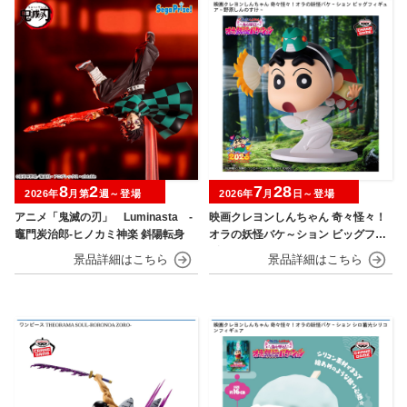
8
2
7
28
2026年
月第
週～登場
2026年
月
日～登場
アニメ「鬼滅の刃」 Luminasta ‐
映画クレヨンしんちゃん 奇々怪々！
竈門炭治郎‐ヒノカミ神楽 斜陽転身
オラの妖怪バケ～ション ビッグフィ
ギュア～野原しんのすけ～