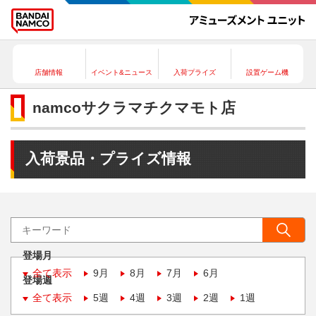
店舗情報
イベント&ニュース
入荷プライズ
設置ゲーム機
namcoサクラマチクマモト店
入荷景品・プライズ情報
登場月
全て表示
9月
8月
7月
6月
登場週
全て表示
5週
4週
3週
2週
1週