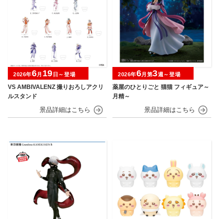
6
19
6
3
2026年
月
日～登場
2026年
月第
週～登場
VS AMBIVALENZ 撮りおろしアクリ
薬屋のひとりごと 猫猫 フィギュア～
ルスタンド
月精～