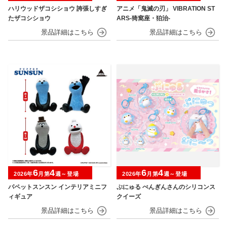
ハリウッドザコシショウ 誇張しすぎ
アニメ「鬼滅の刃」 VIBRATION ST
たザコシショウ
ARS-猗窩座・狛治-
6
4
6
4
2026年
月第
週～登場
2026年
月第
週～登場
パペットスンスン インテリアミニフ
ぷにゅる ぺんぎんさんのシリコンス
ィギュア
クイーズ