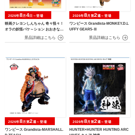
8
4
8
2
2026年
月
日～登場
2026年
月第
週～登場
映画クレヨンしんちゃん 奇々怪々！
ワンピース Grandista-MONKEY.D.L
オラの妖怪バケ～ション おおきなSO
UFFY GEAR5-Ⅲ
FVIMATES～野原しんのすけ～
8
2
8
2
2026年
月第
週～登場
2026年
月第
週～登場
ワンピース Grandista-MARSHALL.
HUNTER×HUNTER HUNTING ARC