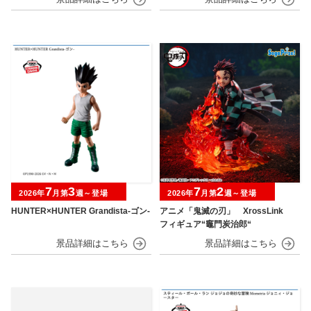
7
3
7
2
2026年
月第
週～登場
2026年
月第
週～登場
HUNTER×HUNTER Grandista-ゴン-
アニメ「鬼滅の刃」 XrossLink
フィギュア“竈門炭治郎“