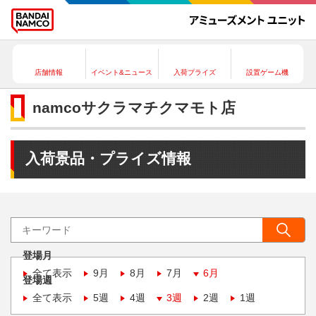
店舗情報
イベント&ニュース
入荷プライズ
設置ゲーム機
namcoサクラマチクマモト店
入荷景品・プライズ情報
登場月
全て表示
9月
8月
7月
6月
登場週
全て表示
5週
4週
3週
2週
1週