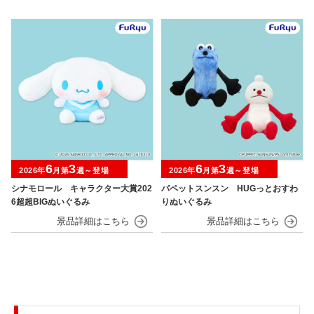
6
3
6
3
2026年
月第
週～登場
2026年
月第
週～登場
シナモロール キャラクター大賞202
パペットスンスン HUGっとおすわ
6超超BIGぬいぐるみ
りぬいぐるみ