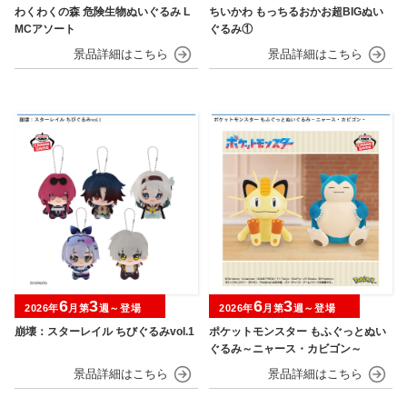
わくわくの森 危険生物ぬいぐるみ L
ちいかわ もっちるおかお超BIGぬい
MCアソート
ぐるみ①
6
3
6
3
2026年
月第
週～登場
2026年
月第
週～登場
崩壊：スターレイル ちびぐるみvol.1
ポケットモンスター もふぐっとぬい
ぐるみ～ニャース・カビゴン～