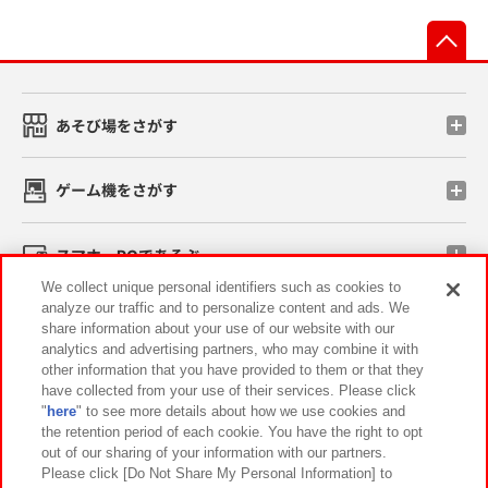
先
あそび場をさがす
ゲーム機をさがす
スマホ・PCであそぶ
We collect unique personal identifiers such as cookies to
analyze our traffic and to personalize content and ads. We
イベント・キャンペーン
share information about your use of our website with our
analytics and advertising partners, who may combine it with
other information that you have provided to them or that they
have collected from your use of their services. Please click
"
here
" to see more details about how we use cookies and
関連会社
サステナビリティ
サイトポリシー
the retention period of each cookie. You have the right to opt
out of our sharing of your information with our partners.
プライバシーポリシー
ウェブアクセシビリティ方針と検証結果
Please click [Do Not Share My Personal Information] to