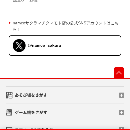
namcoサクラマチクマモト店の公式SNSアカウントはこち
ら！
@namco_sakura
先
あそび場をさがす
ゲーム機をさがす
スマホ・PCであそぶ