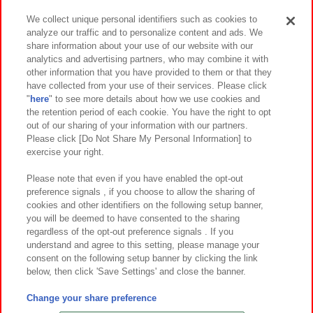
We collect unique personal identifiers such as cookies to
analyze our traffic and to personalize content and ads. We
イベント・キャンペーン
share information about your use of our website with our
analytics and advertising partners, who may combine it with
other information that you have provided to them or that they
have collected from your use of their services. Please click
"
here
" to see more details about how we use cookies and
関連会社
サステナビリティ
サイトポリシー
the retention period of each cookie. You have the right to opt
out of our sharing of your information with our partners.
プライバシーポリシー
ウェブアクセシビリティ方針と検証結果
Please click [Do Not Share My Personal Information] to
exercise your right.
お取引先さまとともに
食品のご提供について
カスタマーハラスメント対応方針
よくあるご質問・お問い合わせ
Please note that even if you have enabled the opt-out
preference signals , if you choose to allow the sharing of
cookies and other identifiers on the following setup banner,
you will be deemed to have consented to the sharing
regardless of the opt-out preference signals . If you
understand and agree to this setting, please manage your
consent on the following setup banner by clicking the link
below, then click 'Save Settings' and close the banner.
©Bandai Namco Amusement Inc.
©Bandai Namco Amusement Lab Inc.
Change your share preference
©Bandai Namco Experience Inc.