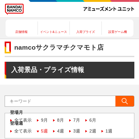
店舗情報
イベント&ニュース
入荷プライズ
設置ゲーム機
namcoサクラマチクマモト店
入荷景品・プライズ情報
登場月
全て表示
9月
8月
7月
6月
登場週
全て表示
5週
4週
3週
2週
1週