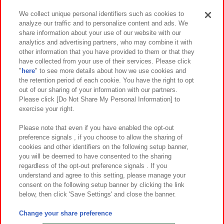
We collect unique personal identifiers such as cookies to
analyze our traffic and to personalize content and ads. We
イベント・キャンペーン
share information about your use of our website with our
analytics and advertising partners, who may combine it with
other information that you have provided to them or that they
have collected from your use of their services. Please click
"
here
" to see more details about how we use cookies and
関連会社
サステナビリティ
サイトポリシー
the retention period of each cookie. You have the right to opt
out of our sharing of your information with our partners.
プライバシーポリシー
ウェブアクセシビリティ方針と検証結果
Please click [Do Not Share My Personal Information] to
exercise your right.
お取引先さまとともに
食品のご提供について
カスタマーハラスメント対応方針
よくあるご質問・お問い合わせ
Please note that even if you have enabled the opt-out
preference signals , if you choose to allow the sharing of
cookies and other identifiers on the following setup banner,
you will be deemed to have consented to the sharing
regardless of the opt-out preference signals . If you
understand and agree to this setting, please manage your
consent on the following setup banner by clicking the link
below, then click 'Save Settings' and close the banner.
©Bandai Namco Amusement Inc.
©Bandai Namco Amusement Lab Inc.
Change your share preference
©Bandai Namco Experience Inc.