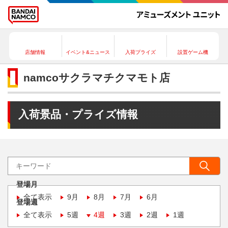
店舗情報
イベント&ニュース
入荷プライズ
設置ゲーム機
namcoサクラマチクマモト店
入荷景品・プライズ情報
登場月
全て表示
9月
8月
7月
6月
登場週
全て表示
5週
4週
3週
2週
1週