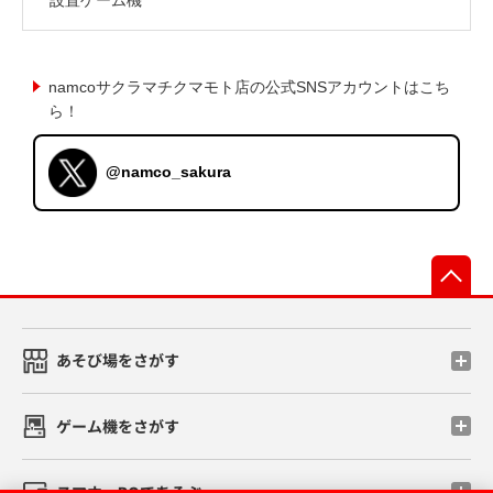
namcoサクラマチクマモト店の公式SNSアカウントはこち
ら！
@namco_sakura
先
あそび場をさがす
ゲーム機をさがす
スマホ・PCであそぶ