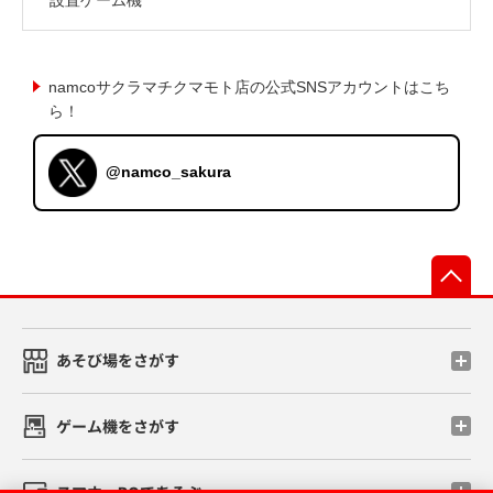
namcoサクラマチクマモト店の公式SNSアカウントはこち
ら！
@namco_sakura
先
あそび場をさがす
ゲーム機をさがす
スマホ・PCであそぶ