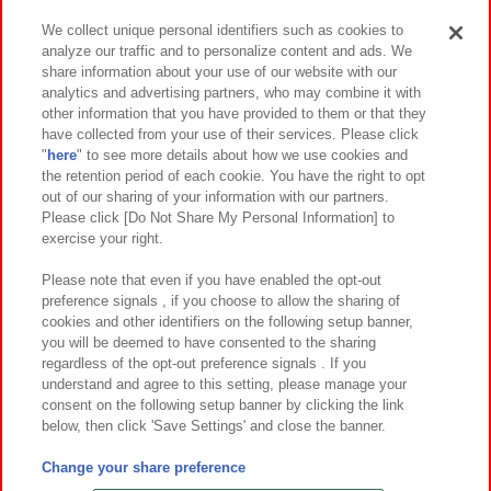
We collect unique personal identifiers such as cookies to
analyze our traffic and to personalize content and ads. We
イベント・キャンペーン
share information about your use of our website with our
analytics and advertising partners, who may combine it with
other information that you have provided to them or that they
have collected from your use of their services. Please click
"
here
" to see more details about how we use cookies and
関連会社
サステナビリティ
サイトポリシー
the retention period of each cookie. You have the right to opt
out of our sharing of your information with our partners.
プライバシーポリシー
ウェブアクセシビリティ方針と検証結果
Please click [Do Not Share My Personal Information] to
exercise your right.
お取引先さまとともに
食品のご提供について
カスタマーハラスメント対応方針
よくあるご質問・お問い合わせ
Please note that even if you have enabled the opt-out
preference signals , if you choose to allow the sharing of
cookies and other identifiers on the following setup banner,
you will be deemed to have consented to the sharing
regardless of the opt-out preference signals . If you
understand and agree to this setting, please manage your
consent on the following setup banner by clicking the link
below, then click 'Save Settings' and close the banner.
©Bandai Namco Amusement Inc.
©Bandai Namco Amusement Lab Inc.
Change your share preference
©Bandai Namco Experience Inc.