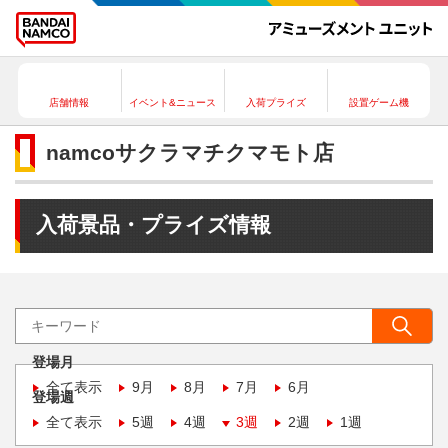
店舗情報
イベント&ニュース
入荷プライズ
設置ゲーム機
namcoサクラマチクマモト店
入荷景品・プライズ情報
登場月
全て表示
9月
8月
7月
6月
登場週
全て表示
5週
4週
3週
2週
1週