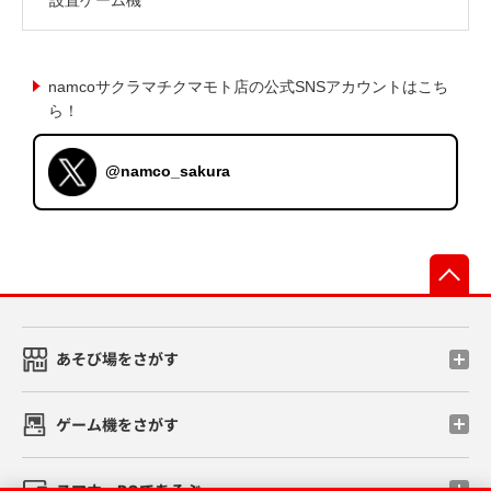
namcoサクラマチクマモト店の公式SNSアカウントはこち
ら！
@namco_sakura
先
あそび場をさがす
ゲーム機をさがす
スマホ・PCであそぶ