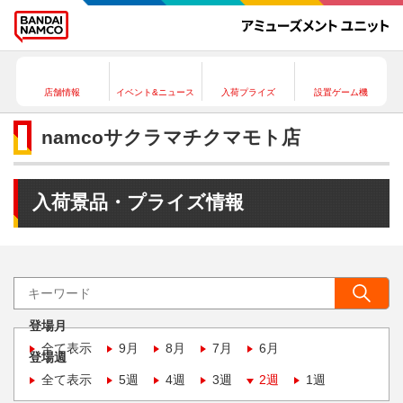
店舗情報
イベント&ニュース
入荷プライズ
設置ゲーム機
namcoサクラマチクマモト店
入荷景品・プライズ情報
登場月
全て表示
9月
8月
7月
6月
登場週
全て表示
5週
4週
3週
2週
1週