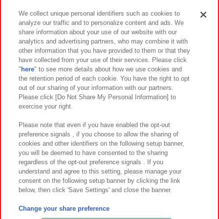
We collect unique personal identifiers such as cookies to
analyze our traffic and to personalize content and ads. We
イベント・キャンペーン
share information about your use of our website with our
analytics and advertising partners, who may combine it with
other information that you have provided to them or that they
have collected from your use of their services. Please click
"
here
" to see more details about how we use cookies and
関連会社
サステナビリティ
サイトポリシー
the retention period of each cookie. You have the right to opt
out of our sharing of your information with our partners.
プライバシーポリシー
ウェブアクセシビリティ方針と検証結果
Please click [Do Not Share My Personal Information] to
exercise your right.
お取引先さまとともに
食品のご提供について
カスタマーハラスメント対応方針
よくあるご質問・お問い合わせ
Please note that even if you have enabled the opt-out
preference signals , if you choose to allow the sharing of
cookies and other identifiers on the following setup banner,
you will be deemed to have consented to the sharing
regardless of the opt-out preference signals . If you
understand and agree to this setting, please manage your
consent on the following setup banner by clicking the link
below, then click 'Save Settings' and close the banner.
©Bandai Namco Amusement Inc.
©Bandai Namco Amusement Lab Inc.
Change your share preference
©Bandai Namco Experience Inc.