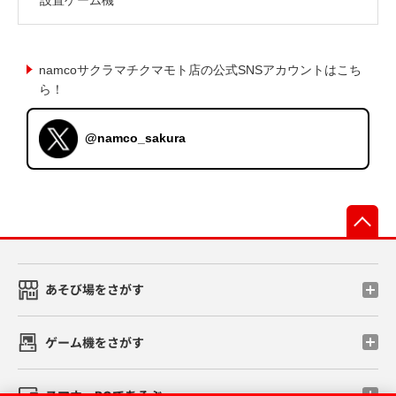
namcoサクラマチクマモト店の公式SNSアカウントはこち
ら！
@namco_sakura
先
あそび場をさがす
ゲーム機をさがす
スマホ・PCであそぶ