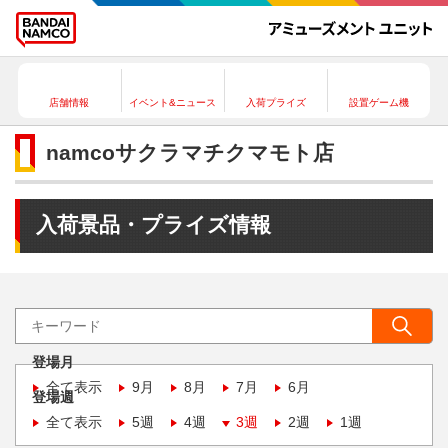
店舗情報
イベント&ニュース
入荷プライズ
設置ゲーム機
namcoサクラマチクマモト店
入荷景品・プライズ情報
登場月
全て表示
9月
8月
7月
6月
登場週
全て表示
5週
4週
3週
2週
1週