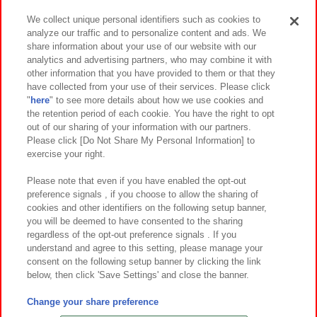
We collect unique personal identifiers such as cookies to
analyze our traffic and to personalize content and ads. We
イベント・キャンペーン
share information about your use of our website with our
analytics and advertising partners, who may combine it with
other information that you have provided to them or that they
have collected from your use of their services. Please click
"
here
" to see more details about how we use cookies and
関連会社
サステナビリティ
サイトポリシー
the retention period of each cookie. You have the right to opt
out of our sharing of your information with our partners.
プライバシーポリシー
ウェブアクセシビリティ方針と検証結果
Please click [Do Not Share My Personal Information] to
exercise your right.
お取引先さまとともに
食品のご提供について
カスタマーハラスメント対応方針
よくあるご質問・お問い合わせ
Please note that even if you have enabled the opt-out
preference signals , if you choose to allow the sharing of
cookies and other identifiers on the following setup banner,
you will be deemed to have consented to the sharing
regardless of the opt-out preference signals . If you
understand and agree to this setting, please manage your
consent on the following setup banner by clicking the link
below, then click 'Save Settings' and close the banner.
©Bandai Namco Amusement Inc.
©Bandai Namco Amusement Lab Inc.
Change your share preference
©Bandai Namco Experience Inc.