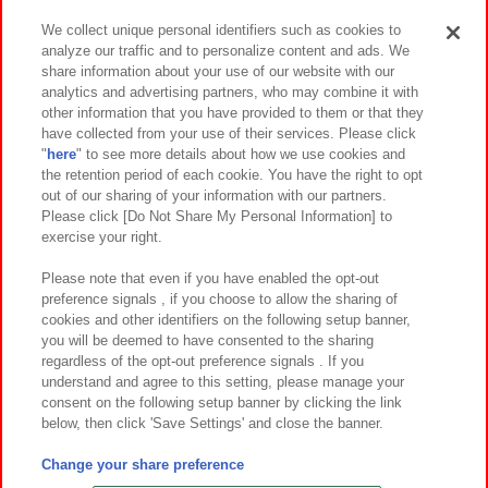
We collect unique personal identifiers such as cookies to
analyze our traffic and to personalize content and ads. We
イベント・キャンペーン
share information about your use of our website with our
analytics and advertising partners, who may combine it with
other information that you have provided to them or that they
have collected from your use of their services. Please click
"
here
" to see more details about how we use cookies and
関連会社
サステナビリティ
サイトポリシー
the retention period of each cookie. You have the right to opt
out of our sharing of your information with our partners.
プライバシーポリシー
ウェブアクセシビリティ方針と検証結果
Please click [Do Not Share My Personal Information] to
exercise your right.
お取引先さまとともに
食品のご提供について
カスタマーハラスメント対応方針
よくあるご質問・お問い合わせ
Please note that even if you have enabled the opt-out
preference signals , if you choose to allow the sharing of
cookies and other identifiers on the following setup banner,
you will be deemed to have consented to the sharing
regardless of the opt-out preference signals . If you
understand and agree to this setting, please manage your
consent on the following setup banner by clicking the link
below, then click 'Save Settings' and close the banner.
©Bandai Namco Amusement Inc.
©Bandai Namco Amusement Lab Inc.
Change your share preference
©Bandai Namco Experience Inc.