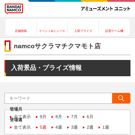
店舗情報
イベント&ニュース
入荷プライズ
設置ゲーム機
namcoサクラマチクマモト店
入荷景品・プライズ情報
登場月
全て表示
9月
8月
7月
6月
登場週
全て表示
5週
4週
3週
2週
1週