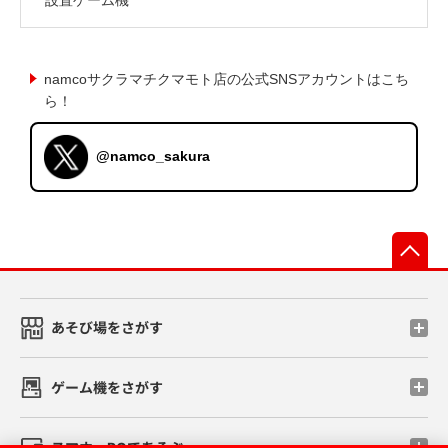
namcoサクラマチクマモト店の公式SNSアカウントはこち
ら！
@namco_sakura
先
あそび場をさがす
ゲーム機をさがす
スマホ・PCであそぶ