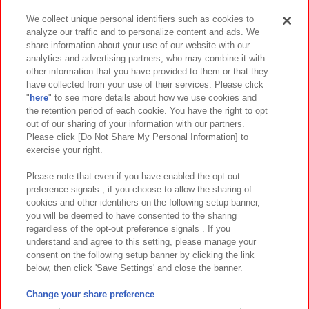
We collect unique personal identifiers such as cookies to
analyze our traffic and to personalize content and ads. We
イベント・キャンペーン
share information about your use of our website with our
analytics and advertising partners, who may combine it with
other information that you have provided to them or that they
have collected from your use of their services. Please click
"
here
" to see more details about how we use cookies and
関連会社
サステナビリティ
サイトポリシー
the retention period of each cookie. You have the right to opt
out of our sharing of your information with our partners.
プライバシーポリシー
ウェブアクセシビリティ方針と検証結果
Please click [Do Not Share My Personal Information] to
exercise your right.
お取引先さまとともに
食品のご提供について
カスタマーハラスメント対応方針
よくあるご質問・お問い合わせ
Please note that even if you have enabled the opt-out
preference signals , if you choose to allow the sharing of
cookies and other identifiers on the following setup banner,
you will be deemed to have consented to the sharing
regardless of the opt-out preference signals . If you
understand and agree to this setting, please manage your
consent on the following setup banner by clicking the link
below, then click 'Save Settings' and close the banner.
©Bandai Namco Amusement Inc.
©Bandai Namco Amusement Lab Inc.
Change your share preference
©Bandai Namco Experience Inc.