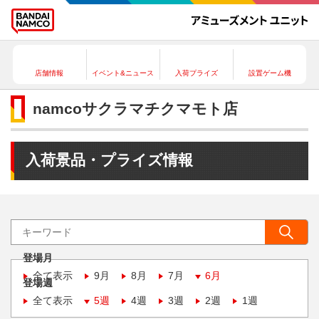
店舗情報
イベント&ニュース
入荷プライズ
設置ゲーム機
namcoサクラマチクマモト店
入荷景品・プライズ情報
登場月
全て表示
9月
8月
7月
6月
登場週
全て表示
5週
4週
3週
2週
1週