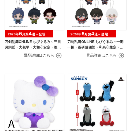
6
4
6
4
2026年
月第
週～登場
2026年
月第
週～登場
刀剣乱舞ONLINE ちびぐるみ～三日
刀剣乱舞ONLINE ちびぐるみ～一期
月宗近・大包平・大和守安定・篭手
一振・薬研藤四郎・和泉守兼定・堀
切江・豊前江～
川国広・鶴丸国永～