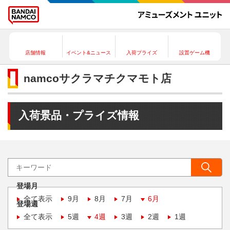
店舗情報
イベント&ニュース
入荷プライズ
設置ゲーム機
namcoサクラマチクマモト店
入荷景品・プライズ情報
登場月
全て表示
9月
8月
7月
6月
登場週
全て表示
5週
4週
3週
2週
1週