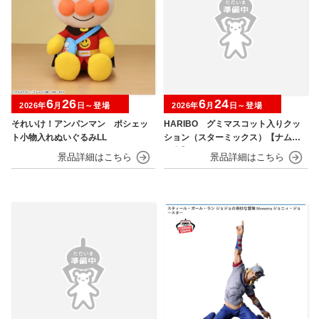
6
26
6
24
2026年
月
日～登場
2026年
月
日～登場
それいけ！アンパンマン ポシェッ
HARIBO グミマスコット入りクッ
ト小物入れぬいぐるみLL
ション（スターミックス）【ナムコ
限定】