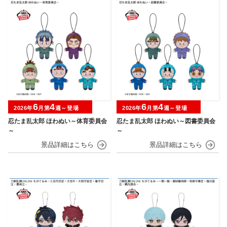
6
4
6
4
2026年
月第
週～登場
2026年
月第
週～登場
忍たま乱太郎 ほわぬい～体育委員会
忍たま乱太郎 ほわぬい～図書委員会
～
～