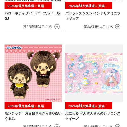
6
4
6
4
2026年
月第
週～登場
2026年
月第
週～登場
ハローキティ ナイトパープルドール
パペットスンスン インテリアミニフ
GJ
ィギュア
6
4
6
4
2026年
月第
週～登場
2026年
月第
週～登場
モンチッチ お目目きらきらBIGぬい
ぷにゅる ぺんぎんさんのシリコンス
ぐるみ
クイーズ