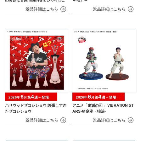
の奇妙な冒険 Mometria ジャイロ・
～モア～
ツェペリ
6
4
6
4
2026年
月第
週～登場
2026年
月第
週～登場
ハリウッドザコシショウ 誇張しすぎ
アニメ「鬼滅の刃」 VIBRATION ST
たザコシショウ
ARS-猗窩座・狛治-