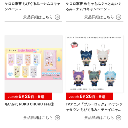
ケロロ軍曹 ちびぐるみ～ナムコキャ
ケロロ軍曹 めちゃもふぐっとぬいぐ
ンペーン～
るみ－ナムコキャンペーン－
6
26
6
26
2026年
月
日～登場
2026年
月
日～登場
ちいかわ PUKU CHURU seal①
TVアニメ『ブルーロック』 in ナンジ
ャタウン ちびぐるみ～チャイにゃFe
s～