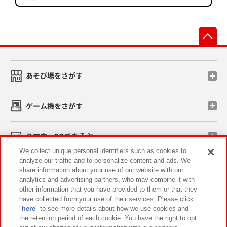
先
あそび場をさがす
ゲーム機をさがす
スマホ・PCであそぶ
We collect unique personal identifiers such as cookies to
analyze our traffic and to personalize content and ads. We
イベント・キャンペーン
share information about your use of our website with our
analytics and advertising partners, who may combine it with
other information that you have provided to them or that they
have collected from your use of their services. Please click
"
here
" to see more details about how we use cookies and
関連会社
サステナビリティ
サイトポリシー
the retention period of each cookie. You have the right to opt