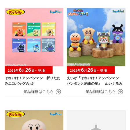
6
26
6
26
2026年
月
日～登場
2026年
月
日～登場
それいけ！アンパンマン 折りたた
えいが『それいけ！アンパンマン
みエコバッグVer.6
パンタンと約束の星』 ぬいぐるみ