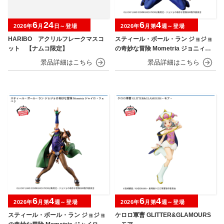
6
24
6
4
2026年
月
日～登場
2026年
月第
週～登場
HARIBO アクリルフレークマスコ
スティール・ボール・ラン ジョジョ
ット 【ナムコ限定】
の奇妙な冒険 Mometria ジョニィ・
ジョースター
6
4
6
4
2026年
月第
週～登場
2026年
月第
週～登場
スティール・ボール・ラン ジョジョ
ケロロ軍曹 GLITTER&GLAMOURS