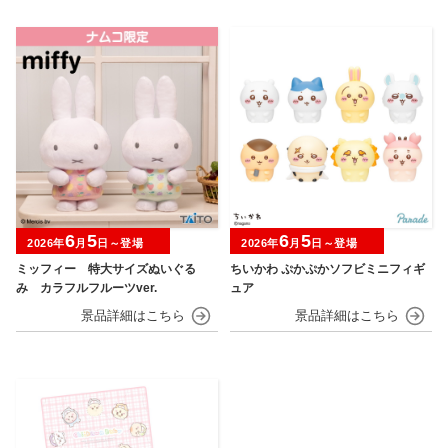
6
5
6
5
2026年
月
日～登場
2026年
月
日～登場
ミッフィー 特大サイズぬいぐる
ちいかわ ぷかぷかソフビミニフィギ
み カラフルフルーツver.
ュア