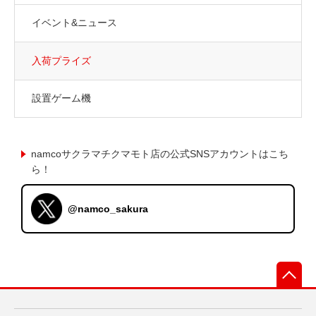
イベント&ニュース
入荷プライズ
設置ゲーム機
namcoサクラマチクマモト店の公式SNSアカウントはこち
ら！
@namco_sakura
先