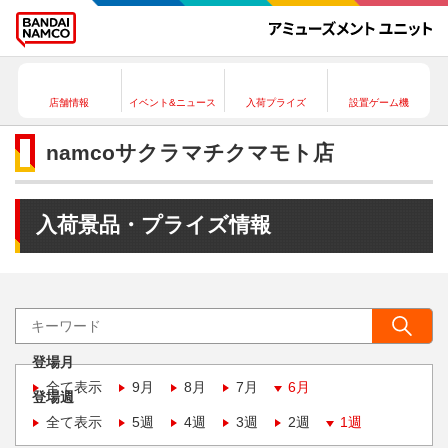
店舗情報
イベント&ニュース
入荷プライズ
設置ゲーム機
namcoサクラマチクマモト店
入荷景品・プライズ情報
登場月
全て表示
9月
8月
7月
6月
登場週
全て表示
5週
4週
3週
2週
1週