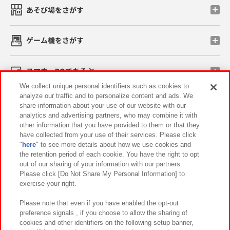
あそび場をさがす
ゲーム機をさがす
スマホ・PCであそぶ
We collect unique personal identifiers such as cookies to
analyze our traffic and to personalize content and ads. We
イベント・キャンペーン
share information about your use of our website with our
analytics and advertising partners, who may combine it with
other information that you have provided to them or that they
have collected from your use of their services. Please click
"
here
" to see more details about how we use cookies and
関連会社
サステナビリティ
サイトポリシー
the retention period of each cookie. You have the right to opt
out of our sharing of your information with our partners.
プライバシーポリシー
ウェブアクセシビリティ方針と検証結果
Please click [Do Not Share My Personal Information] to
exercise your right.
お取引先さまとともに
食品のご提供について
カスタマーハラスメント対応方針
よくあるご質問・お問い合わせ
Please note that even if you have enabled the opt-out
preference signals , if you choose to allow the sharing of
cookies and other identifiers on the following setup banner,