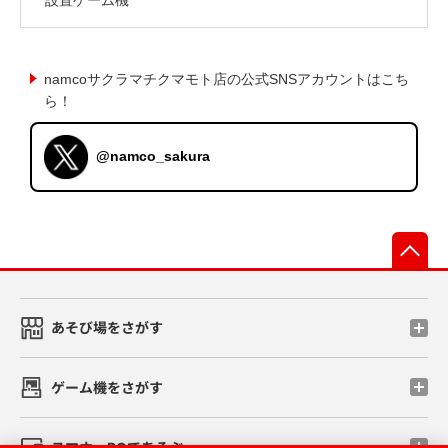
namcoサクラマチクマモト店の公式SNSアカウントはこち
ら！
@namco_sakura
先
あそび場をさがす
ゲーム機をさがす
スマホ・PCであそぶ