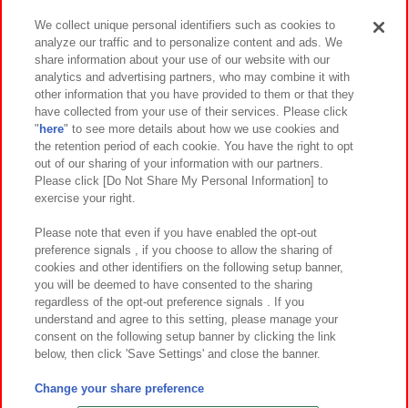
We collect unique personal identifiers such as cookies to
analyze our traffic and to personalize content and ads. We
イベント・キャンペーン
share information about your use of our website with our
analytics and advertising partners, who may combine it with
other information that you have provided to them or that they
have collected from your use of their services. Please click
"
here
" to see more details about how we use cookies and
関連会社
サステナビリティ
サイトポリシー
the retention period of each cookie. You have the right to opt
out of our sharing of your information with our partners.
プライバシーポリシー
ウェブアクセシビリティ方針と検証結果
Please click [Do Not Share My Personal Information] to
exercise your right.
お取引先さまとともに
食品のご提供について
カスタマーハラスメント対応方針
よくあるご質問・お問い合わせ
Please note that even if you have enabled the opt-out
preference signals , if you choose to allow the sharing of
cookies and other identifiers on the following setup banner,
you will be deemed to have consented to the sharing
regardless of the opt-out preference signals . If you
understand and agree to this setting, please manage your
consent on the following setup banner by clicking the link
below, then click 'Save Settings' and close the banner.
©Bandai Namco Amusement Inc.
©Bandai Namco Amusement Lab Inc.
Change your share preference
©Bandai Namco Experience Inc.