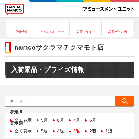
店舗情報
イベント&ニュース
入荷プライズ
設置ゲーム機
namcoサクラマチクマモト店
入荷景品・プライズ情報
登場月
全て表示
9月
8月
7月
6月
登場週
全て表示
5週
4週
3週
2週
1週