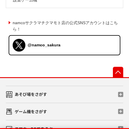
namcoサクラマチクマモト店の公式SNSアカウントはこち
ら！
@namco_sakura
先
あそび場をさがす
ゲーム機をさがす
スマホ・PCであそぶ