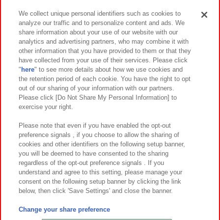
We collect unique personal identifiers such as cookies to
analyze our traffic and to personalize content and ads. We
イベント・キャンペーン
share information about your use of our website with our
analytics and advertising partners, who may combine it with
other information that you have provided to them or that they
have collected from your use of their services. Please click
"
here
" to see more details about how we use cookies and
関連会社
サステナビリティ
サイトポリシー
the retention period of each cookie. You have the right to opt
out of our sharing of your information with our partners.
プライバシーポリシー
ウェブアクセシビリティ方針と検証結果
Please click [Do Not Share My Personal Information] to
exercise your right.
お取引先さまとともに
食品のご提供について
カスタマーハラスメント対応方針
よくあるご質問・お問い合わせ
Please note that even if you have enabled the opt-out
preference signals , if you choose to allow the sharing of
cookies and other identifiers on the following setup banner,
you will be deemed to have consented to the sharing
regardless of the opt-out preference signals . If you
understand and agree to this setting, please manage your
consent on the following setup banner by clicking the link
below, then click 'Save Settings' and close the banner.
©Bandai Namco Amusement Inc.
©Bandai Namco Amusement Lab Inc.
Change your share preference
©Bandai Namco Experience Inc.