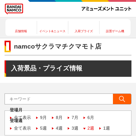
店舗情報
イベント&ニュース
入荷プライズ
設置ゲーム機
namcoサクラマチクマモト店
入荷景品・プライズ情報
登場月
全て表示
9月
8月
7月
6月
登場週
全て表示
5週
4週
3週
2週
1週