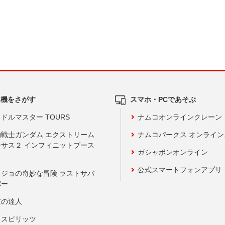
ム機をさがす
スマホ・PCであそぶ
ドルマスター TOURS
ナムコオンラインクレーン
動戦士ガンダム エクストリーム
ナムコパークス オンライ
ーサス２ インフィニットブース
ガシャポンオンライン
公式スマートフォンアプリ
ョジョの奇妙な冒険 ラストサバ
バー
鼓の達人
りスピリッツ