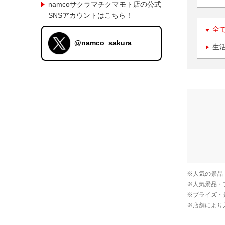
namcoサクラマチクマモト店の公式
SNSアカウントはこちら！
全
@namco_sakura
生