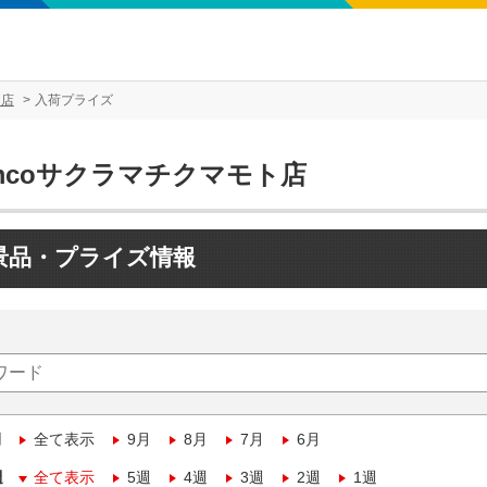
ト店
入荷プライズ
mcoサクラマチクマモト店
景品・プライズ情報
月
全て表示
9月
8月
7月
6月
週
全て表示
5週
4週
3週
2週
1週