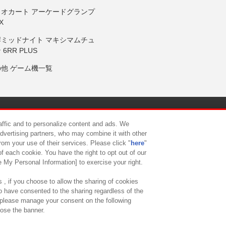
リオカート アーケードグランプ
X
岸ミッドナイト マキシマムチュ
 6RR PLUS
の他 ゲーム機一覧
サイトポリシー
プライバシーポリシー
ウェブアクセシビリティ方
raffic and to personalize content and ads. We
advertising partners, who may combine it with other
rom your use of their services. Please click "
here
"
供について
カスタマーハラスメント対応方針
よくあるご質問・
f each cookie. You have the right to opt out of our
e My Personal Information] to exercise your right.
 , if you choose to allow the sharing of cookies
to have consented to the sharing regardless of the
, please manage your consent on the following
lose the banner.
ndai Namco Amusement Lab Inc.
©Bandai Namco Experience Inc.
©HANAY