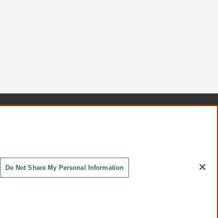
針と検証結果
お取引先さまとともに
お問い合わせ
Do Not Share My Personal Information
ASHIKI Co., Ltd. All Rights Reserved.