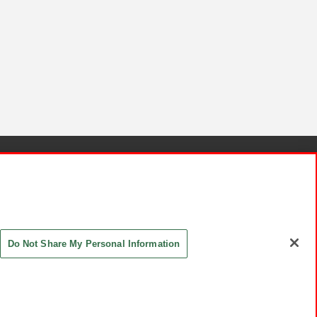
針と検証結果
お取引先さまとともに
お問い合わせ
Do Not Share My Personal Information
ASHIKI Co., Ltd. All Rights Reserved.