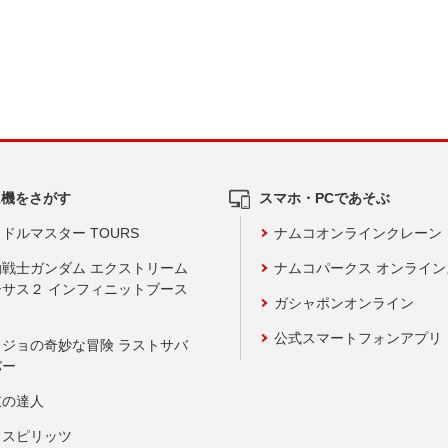
ム機をさがす
スマホ・PCであそぶ
ドルマスター TOURS
ナムコオンラインクレーン
動戦士ガンダム エクストリーム
ナムコパークス オンライ
ーサス２ インフィニットブース
ガシャポンオンライン
公式スマートフォンアプリ
ョジョの奇妙な冒険 ラストサバ
バー
鼓の達人
りスピリッツ