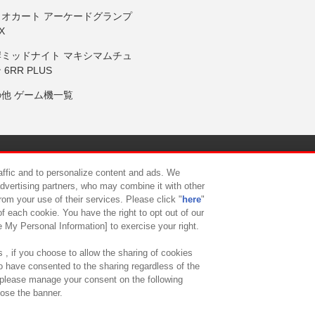
リオカート アーケードグランプ
X
岸ミッドナイト マキシマムチュ
 6RR PLUS
の他 ゲーム機一覧
サイトポリシー
プライバシーポリシー
ウェブアクセシビリティ方
raffic and to personalize content and ads. We
advertising partners, who may combine it with other
rom your use of their services. Please click "
here
"
供について
カスタマーハラスメント対応方針
よくあるご質問・
f each cookie. You have the right to opt out of our
e My Personal Information] to exercise your right.
 , if you choose to allow the sharing of cookies
to have consented to the sharing regardless of the
, please manage your consent on the following
lose the banner.
ndai Namco Amusement Lab Inc.
©Bandai Namco Experience Inc.
©HANAY