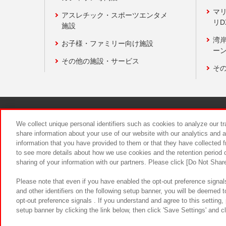
マ
アスレチック・スポーツエンタメ
リD
施設
湾
お子様・ファミリー向け施設
ーン
その他の施設・サービス
そ
関連会社
サステナビリティ
We collect unique personal identifiers such as cookies to analyze our t
share information about your use of our website with our analytics and 
information that you have provided to them or that they have collected f
食品のご提
to see more details about how we use cookies and the retention period o
sharing of your information with our partners. Please click [Do Not Shar
Please note that even if you have enabled the opt-out preference signals
and other identifiers on the following setup banner, you will be deemed 
opt-out preference signals . If you understand and agree to this setting
setup banner by clicking the link below, then click 'Save Settings' and c
©Bandai Namco Amusement Inc.
©Ba