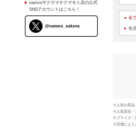
namcoサクラマチクマモト店の公式
SNSアカウントはこちら！
全
@namco_sakura
生