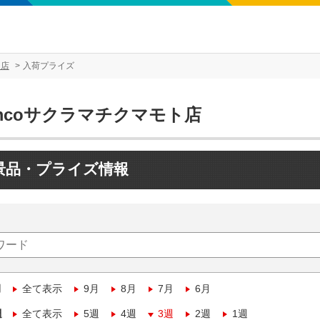
ト店
入荷プライズ
mcoサクラマチクマモト店
景品・プライズ情報
月
全て表示
9月
8月
7月
6月
週
全て表示
5週
4週
3週
2週
1週