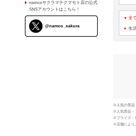
namcoサクラマチクマモト店の公式
SNSアカウントはこちら！
全
@namco_sakura
生