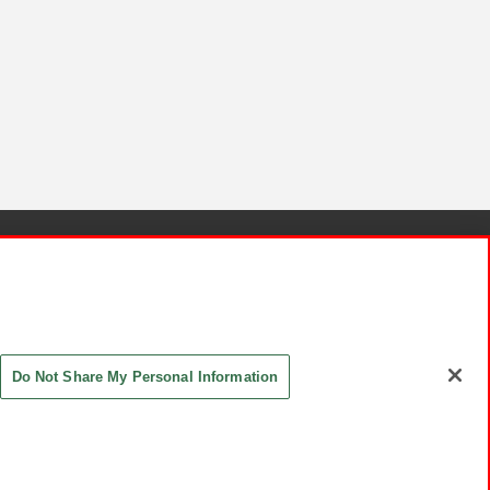
針と検証結果
お取引先さまとともに
お問い合わせ
Do Not Share My Personal Information
ASHIKI Co., Ltd. All Rights Reserved.