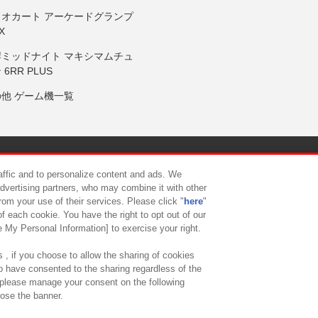
リオカート アーケードグランプ
X
岸ミッドナイト マキシマムチュ
 6RR PLUS
の他 ゲーム機一覧
サイトポリシー
プライバシーポリシー
ウェブアクセシビリティ方
raffic and to personalize content and ads. We
advertising partners, who may combine it with other
rom your use of their services. Please click "
here
"
供について
カスタマーハラスメント対応方針
よくあるご質問・
f each cookie. You have the right to opt out of our
e My Personal Information] to exercise your right.
 , if you choose to allow the sharing of cookies
to have consented to the sharing regardless of the
, please manage your consent on the following
lose the banner.
ndai Namco Amusement Lab Inc.
©Bandai Namco Experience Inc.
©HANAY