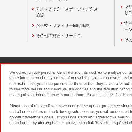
マ
アスレチック・スポーツエンタメ
リD
施設
湾
お子様・ファミリー向け施設
ーン
その他の施設・サービス
そ
関連会社
サステナビリティ
We collect unique personal identifiers such as cookies to analyze our t
share information about your use of our website with our analytics and 
information that you have provided to them or that they have collected f
食品のご提
to see more details about how we use cookies and the retention period o
sharing of your information with our partners. Please click [Do Not Shar
Please note that even if you have enabled the opt-out preference signals
and other identifiers on the following setup banner, you will be deemed 
opt-out preference signals . If you understand and agree to this setting
setup banner by clicking the link below, then click 'Save Settings' and c
©Bandai Namco Amusement Inc.
©Ba