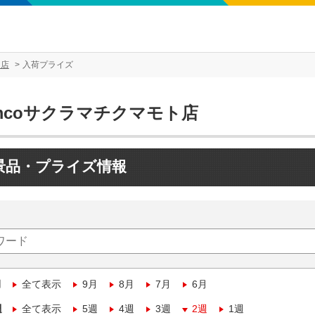
ト店
入荷プライズ
mcoサクラマチクマモト店
景品・プライズ情報
月
全て表示
9月
8月
7月
6月
週
全て表示
5週
4週
3週
2週
1週