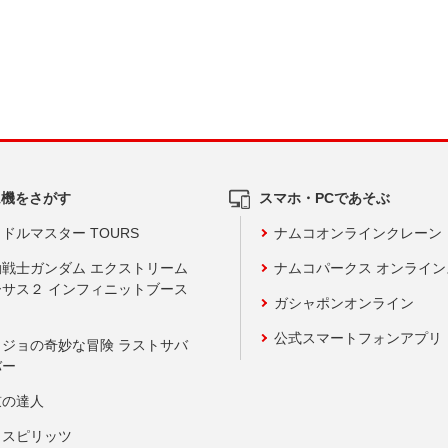
ム機をさがす
スマホ・PCであそぶ
ドルマスター TOURS
ナムコオンラインクレーン
動戦士ガンダム エクストリーム
ナムコパークス オンライ
ーサス２ インフィニットブース
ガシャポンオンライン
公式スマートフォンアプリ
ョジョの奇妙な冒険 ラストサバ
バー
鼓の達人
りスピリッツ