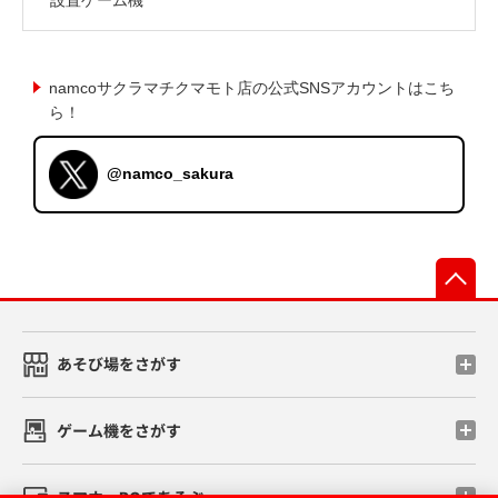
namcoサクラマチクマモト店の公式SNSアカウントはこち
ら！
@namco_sakura
先
あそび場をさがす
ゲーム機をさがす
スマホ・PCであそぶ