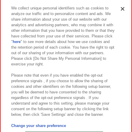
We collect unique personal identifiers such as cookies to
analyze our traffic and to personalize content and ads. We
イベント・キャンペーン
share information about your use of our website with our
analytics and advertising partners, who may combine it with
other information that you have provided to them or that they
have collected from your use of their services. Please click
"
here
" to see more details about how we use cookies and
関連会社
サステナビリティ
サイトポリシー
the retention period of each cookie. You have the right to opt
out of our sharing of your information with our partners.
プライバシーポリシー
ウェブアクセシビリティ方針と検証結果
Please click [Do Not Share My Personal Information] to
exercise your right.
お取引先さまとともに
食品のご提供について
カスタマーハラスメント対応方針
よくあるご質問・お問い合わせ
Please note that even if you have enabled the opt-out
preference signals , if you choose to allow the sharing of
cookies and other identifiers on the following setup banner,
you will be deemed to have consented to the sharing
regardless of the opt-out preference signals . If you
understand and agree to this setting, please manage your
consent on the following setup banner by clicking the link
below, then click 'Save Settings' and close the banner.
©Bandai Namco Amusement Inc.
©Bandai Namco Amusement Lab Inc.
Change your share preference
©Bandai Namco Experience Inc.