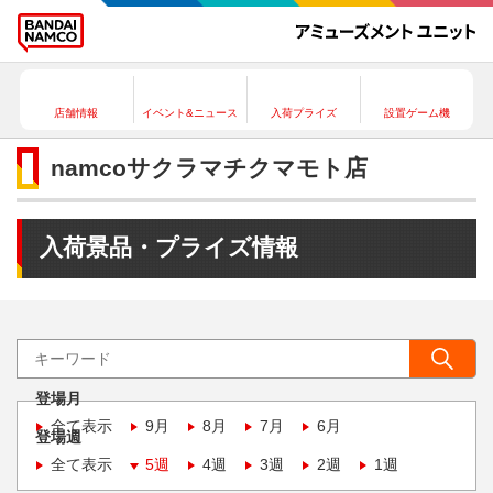
店舗情報
イベント&ニュース
入荷プライズ
設置ゲーム機
namcoサクラマチクマモト店
入荷景品・プライズ情報
登場月
全て表示
9月
8月
7月
6月
登場週
全て表示
5週
4週
3週
2週
1週