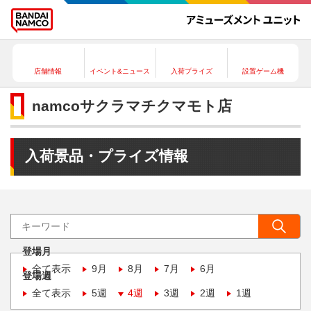
店舗情報
イベント&ニュース
入荷プライズ
設置ゲーム機
namcoサクラマチクマモト店
入荷景品・プライズ情報
登場月
全て表示
9月
8月
7月
6月
登場週
全て表示
5週
4週
3週
2週
1週