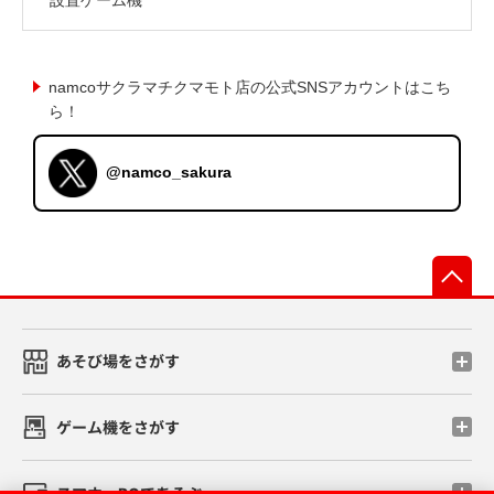
namcoサクラマチクマモト店の公式SNSアカウントはこち
ら！
@namco_sakura
先
あそび場をさがす
ゲーム機をさがす
スマホ・PCであそぶ