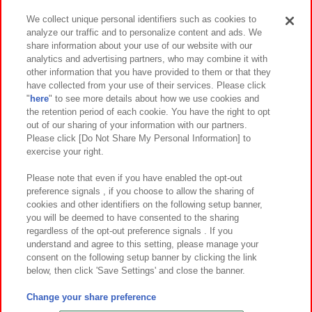
We collect unique personal identifiers such as cookies to
analyze our traffic and to personalize content and ads. We
イベント・キャンペーン
share information about your use of our website with our
analytics and advertising partners, who may combine it with
other information that you have provided to them or that they
have collected from your use of their services. Please click
"
here
" to see more details about how we use cookies and
関連会社
サステナビリティ
サイトポリシー
the retention period of each cookie. You have the right to opt
out of our sharing of your information with our partners.
プライバシーポリシー
ウェブアクセシビリティ方針と検証結果
Please click [Do Not Share My Personal Information] to
exercise your right.
お取引先さまとともに
食品のご提供について
カスタマーハラスメント対応方針
よくあるご質問・お問い合わせ
Please note that even if you have enabled the opt-out
preference signals , if you choose to allow the sharing of
cookies and other identifiers on the following setup banner,
you will be deemed to have consented to the sharing
regardless of the opt-out preference signals . If you
understand and agree to this setting, please manage your
consent on the following setup banner by clicking the link
below, then click 'Save Settings' and close the banner.
©Bandai Namco Amusement Inc.
©Bandai Namco Amusement Lab Inc.
Change your share preference
©Bandai Namco Experience Inc.