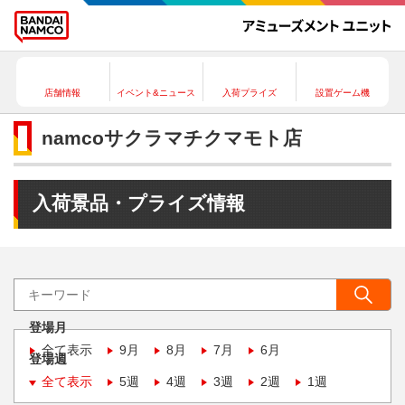
店舗情報
イベント&ニュース
入荷プライズ
設置ゲーム機
namcoサクラマチクマモト店
入荷景品・プライズ情報
登場月
全て表示
9月
8月
7月
6月
登場週
全て表示
5週
4週
3週
2週
1週