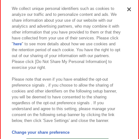
We collect unique personal identifiers such as cookies to
analyze our traffic and to personalize content and ads. We
イベント・キャンペーン
share information about your use of our website with our
analytics and advertising partners, who may combine it with
other information that you have provided to them or that they
have collected from your use of their services. Please click
"
here
" to see more details about how we use cookies and
関連会社
サステナビリティ
サイトポリシー
the retention period of each cookie. You have the right to opt
out of our sharing of your information with our partners.
プライバシーポリシー
ウェブアクセシビリティ方針と検証結果
Please click [Do Not Share My Personal Information] to
exercise your right.
お取引先さまとともに
食品のご提供について
カスタマーハラスメント対応方針
よくあるご質問・お問い合わせ
Please note that even if you have enabled the opt-out
preference signals , if you choose to allow the sharing of
cookies and other identifiers on the following setup banner,
you will be deemed to have consented to the sharing
regardless of the opt-out preference signals . If you
understand and agree to this setting, please manage your
consent on the following setup banner by clicking the link
below, then click 'Save Settings' and close the banner.
©Bandai Namco Amusement Inc.
©Bandai Namco Amusement Lab Inc.
Change your share preference
©Bandai Namco Experience Inc.