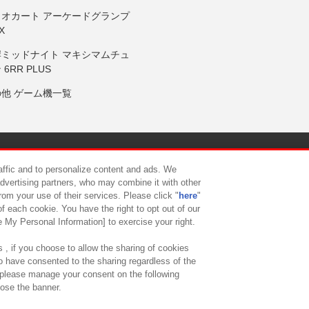
リオカート アーケードグランプ
X
岸ミッドナイト マキシマムチュ
 6RR PLUS
の他 ゲーム機一覧
サイトポリシー
プライバシーポリシー
ウェブアクセシビリティ方
raffic and to personalize content and ads. We
advertising partners, who may combine it with other
rom your use of their services. Please click "
here
"
供について
カスタマーハラスメント対応方針
よくあるご質問・
f each cookie. You have the right to opt out of our
e My Personal Information] to exercise your right.
 , if you choose to allow the sharing of cookies
to have consented to the sharing regardless of the
, please manage your consent on the following
lose the banner.
ndai Namco Amusement Lab Inc.
©Bandai Namco Experience Inc.
©HANAY