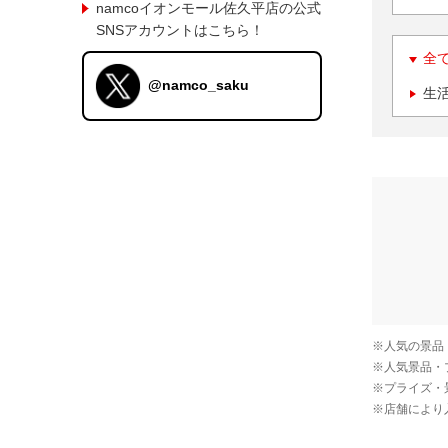
namcoイオンモール佐久平店の公式
SNSアカウントはこちら！
全
@namco_saku
生