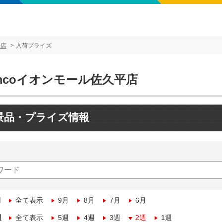
平店
入荷プライズ
mcoイオンモール佐久平店
景品・プライズ情報
月
全て表示
9月
8月
7月
6月
週
全て表示
5週
4週
3週
2週
1週