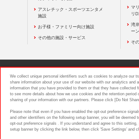
マ
アスレチック・スポーツエンタメ
リD
施設
湾
お子様・ファミリー向け施設
ーン
その他の施設・サービス
そ
関連会社
サステナビリティ
We collect unique personal identifiers such as cookies to analyze our t
share information about your use of our website with our analytics and 
information that you have provided to them or that they have collected f
食品のご提
to see more details about how we use cookies and the retention period o
sharing of your information with our partners. Please click [Do Not Shar
Please note that even if you have enabled the opt-out preference signals
and other identifiers on the following setup banner, you will be deemed 
opt-out preference signals . If you understand and agree to this setting
setup banner by clicking the link below, then click 'Save Settings' and c
©Bandai Namco Amusement Inc.
©Ba