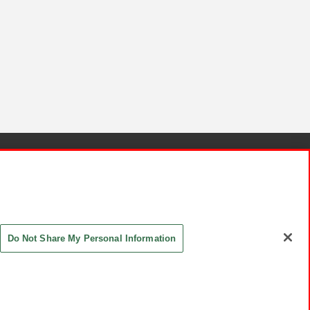
針と検証結果
お取引先さまとともに
お問い合わせ
Do Not Share My Personal Information
ASHIKI Co., Ltd. All Rights Reserved.