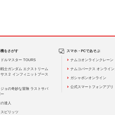
ム機をさがす
スマホ・PCであそぶ
ドルマスター TOURS
ナムコオンラインクレーン
動戦士ガンダム エクストリーム
ナムコパークス オンライ
ーサス２ インフィニットブース
ガシャポンオンライン
公式スマートフォンアプリ
ョジョの奇妙な冒険 ラストサバ
バー
鼓の達人
りスピリッツ