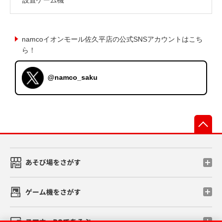
namcoイオンモール佐久平店の公式SNSアカウントはこち
ら！
@namco_saku
先
あそび場をさがす
ゲーム機をさがす
スマホ・PCであそぶ