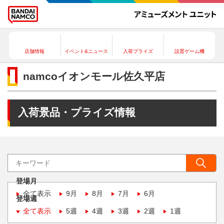
店舗情報
イベント&ニュース
入荷プライズ
設置ゲーム機
namcoイオンモール佐久平店
入荷景品・プライズ情報
登場月
全て表示
9月
8月
7月
6月
登場週
全て表示
5週
4週
3週
2週
1週