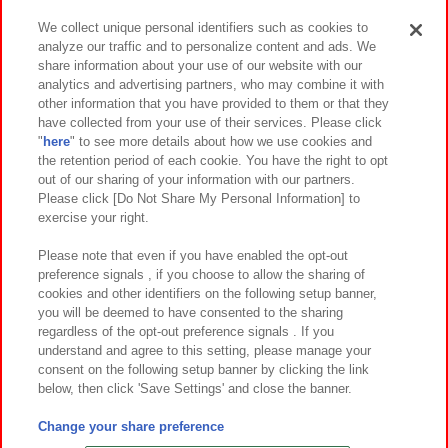
We collect unique personal identifiers such as cookies to
analyze our traffic and to personalize content and ads. We
イベント・キャンペーン
share information about your use of our website with our
analytics and advertising partners, who may combine it with
other information that you have provided to them or that they
have collected from your use of their services. Please click
"
here
" to see more details about how we use cookies and
関連会社
サステナビリティ
サイトポリシー
the retention period of each cookie. You have the right to opt
out of our sharing of your information with our partners.
プライバシーポリシー
ウェブアクセシビリティ方針と検証結果
Please click [Do Not Share My Personal Information] to
exercise your right.
お取引先さまとともに
食品のご提供について
カスタマーハラスメント対応方針
よくあるご質問・お問い合わせ
Please note that even if you have enabled the opt-out
preference signals , if you choose to allow the sharing of
cookies and other identifiers on the following setup banner,
you will be deemed to have consented to the sharing
regardless of the opt-out preference signals . If you
understand and agree to this setting, please manage your
consent on the following setup banner by clicking the link
below, then click 'Save Settings' and close the banner.
©Bandai Namco Amusement Inc.
©Bandai Namco Amusement Lab Inc.
Change your share preference
©Bandai Namco Experience Inc.