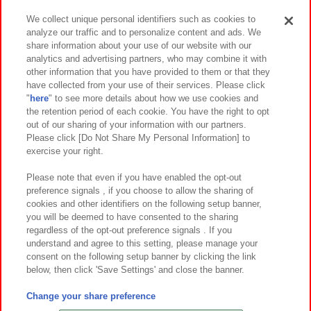
We collect unique personal identifiers such as cookies to
analyze our traffic and to personalize content and ads. We
イベント・キャンペーン
share information about your use of our website with our
analytics and advertising partners, who may combine it with
other information that you have provided to them or that they
have collected from your use of their services. Please click
"
here
" to see more details about how we use cookies and
関連会社
サステナビリティ
サイトポリシー
the retention period of each cookie. You have the right to opt
out of our sharing of your information with our partners.
プライバシーポリシー
ウェブアクセシビリティ方針と検証結果
Please click [Do Not Share My Personal Information] to
exercise your right.
お取引先さまとともに
食品のご提供について
カスタマーハラスメント対応方針
よくあるご質問・お問い合わせ
Please note that even if you have enabled the opt-out
preference signals , if you choose to allow the sharing of
cookies and other identifiers on the following setup banner,
you will be deemed to have consented to the sharing
regardless of the opt-out preference signals . If you
understand and agree to this setting, please manage your
consent on the following setup banner by clicking the link
below, then click 'Save Settings' and close the banner.
©Bandai Namco Amusement Inc.
©Bandai Namco Amusement Lab Inc.
Change your share preference
©Bandai Namco Experience Inc.