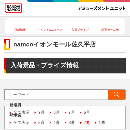
店舗情報
イベント&ニュース
入荷プライズ
設置ゲーム機
namcoイオンモール佐久平店
入荷景品・プライズ情報
登場月
全て表示
9月
8月
7月
6月
登場週
全て表示
5週
4週
3週
2週
1週