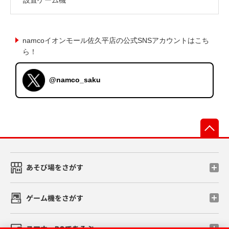
namcoイオンモール佐久平店の公式SNSアカウントはこち
ら！
@namco_saku
先
あそび場をさがす
ゲーム機をさがす
スマホ・PCであそぶ