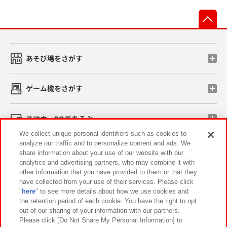
先
あそび場をさがす
ゲーム機をさがす
スマホ・PCであそぶ
We collect unique personal identifiers such as cookies to
analyze our traffic and to personalize content and ads. We
イベント・キャンペーン
share information about your use of our website with our
analytics and advertising partners, who may combine it with
other information that you have provided to them or that they
have collected from your use of their services. Please click
"
here
" to see more details about how we use cookies and
関連会社
サステナビリティ
サイトポリシー
the retention period of each cookie. You have the right to opt
out of our sharing of your information with our partners.
プライバシーポリシー
ウェブアクセシビリティ方針と検証結果
Please click [Do Not Share My Personal Information] to