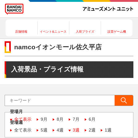
店舗情報
イベント&ニュース
入荷プライズ
設置ゲーム機
namcoイオンモール佐久平店
入荷景品・プライズ情報
登場月
全て表示
9月
8月
7月
6月
登場週
全て表示
5週
4週
3週
2週
1週