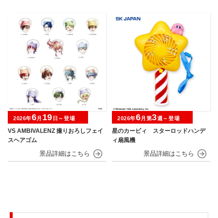
6
19
6
3
2026年
月
日～登場
2026年
月第
週～登場
VS AMBIVALENZ 撮りおろしフェイ
星のカービィ スターロッドハンデ
スヘアゴム
ィ扇風機