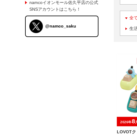
namcoイオンモール佐久平店の公式
SNSアカウントはこちら！
全
@namco_saku
生
8
2026年
LOVOT