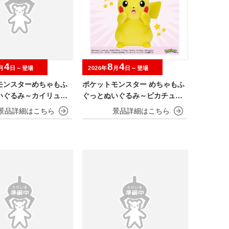
4
8
4
月
日～登場
2026年
月
日～登場
モンスターめちゃもふ
ポケットモンスター めちゃもふ
いぐるみ～カイリュー
ぐっとぬいぐるみ～ピカチュウ
～びっくりver.