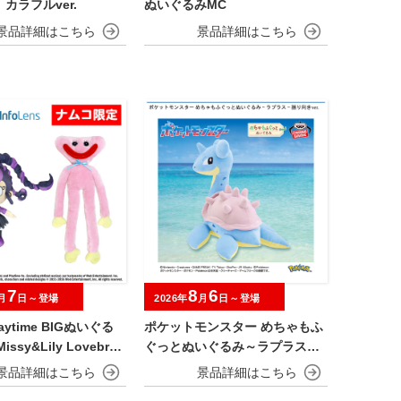
カラフルver.
ぬいぐるみMC
7
8
6
月
日～登場
2026年
月
日～登場
laytime BIGぬいぐる
ポケットモンスター めちゃもふ
issy&Lily Lovebrai
ぐっとぬいぐるみ～ラプラス～
振り向きver.