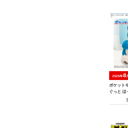
8
2026年
ポケット
ぐっと 
るみ～カ