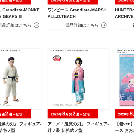
月第
週～登場
2026年
月第
週～登場
2026年
randista-MONKE
ワンピース Grandista-MARSH
HUNTER×
FY GEAR5-Ⅲ
ALL.D.TEACH-
ARCHIV
2
8
2
8
月第
週～登場
2026年
月第
週～登場
2026年
滅の刃」 フィギュア-
アニメ「鬼滅の刃」 フィギュア-
【箱ver
拾壱ノ型
絆ノ装-伍拾弐ノ型
ーズ おおき