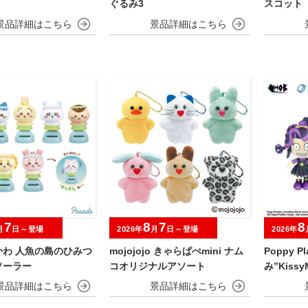
ぐるみ3
スコット 
7
8
7
8
月
日～登場
2026年
月
日～登場
2026年
かわ 人魚の島のひみつ
mojojojo きゃらぱぺmini ナム
Poppy P
ソーラー
コオリジナルアソート
み”KissyM
ds”