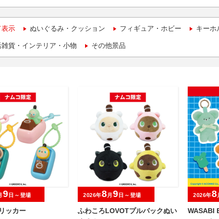
て表示
ぬいぐるみ・クッション
フィギュア・ホビー
キーホ
活雑貨・インテリア・小物
その他景品
9
8
9
8
月
日～登場
2026年
月
日～登場
2026年
クリッカー
ふわころLOVOTプルバックぬい
WASAB