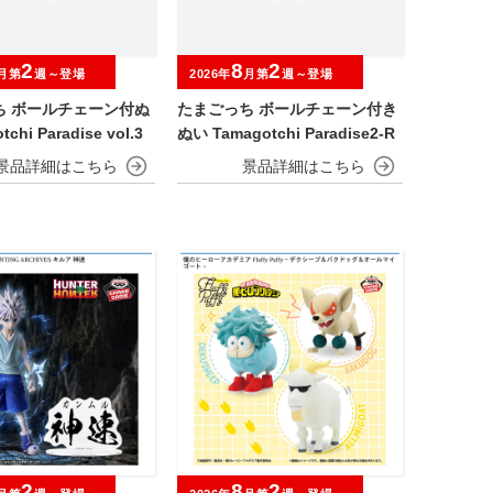
2
8
2
月第
週～登場
2026年
月第
週～登場
ち ボールチェーン付ぬ
たまごっち ボールチェーン付き
chi Paradise vol.3
ぬい Tamagotchi Paradise2-R
2
8
2