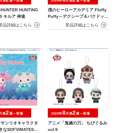
月第
週～登場
2026年
月第
週～登場
HUNTER HUNTING
僕のヒーローアカデミア Fluffy
ES キルア 神速
Puffy～デクシープ＆バクドッグ
＆オールマイゴート～
2
8
2
月第
週～登場
2026年
月第
週～登場
.】サンリオキャラクタ
アニメ「鬼滅の刃」 ちびぐるみ
なSOFVIMATES～
vol.9