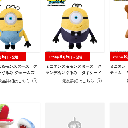
6
8
6
8
月
日～登場
2026年
月
日～登場
2026年
ズ＆モンスターズ グ
ミニオンズ＆モンスターズ グ
ミニオン
ぐるみ‐ジェームズ‐
ランデぬいぐるみ タキシード
ティム‐ V