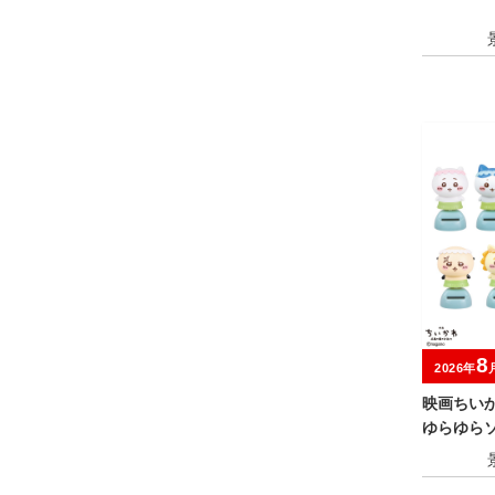
8
2026年
映画ちい
ゆらゆら