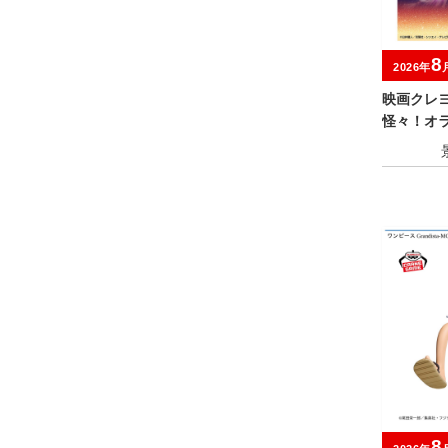
8
2026年
映画クレ
怪々！オ
おおきなS
んのすけ
8