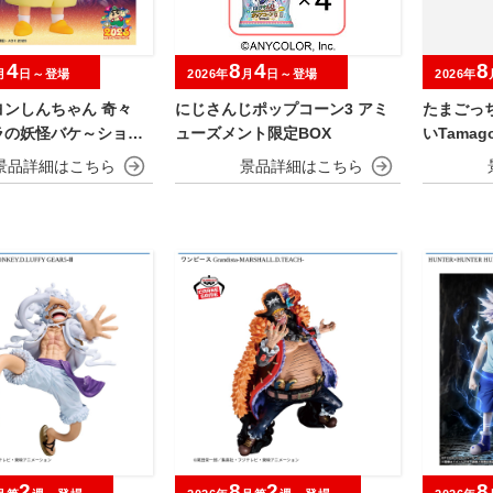
4
8
4
8
月
日～登場
2026年
月
日～登場
2026年
ヨンしんちゃん 奇々
にじさんじポップコーン3 アミ
たまごっ
ラの妖怪バケ～ション
ューズメント限定BOX
いTamagot
OFVIMATES～野原し
～
2
8
2
8