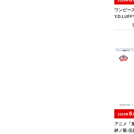
2026年
ワンピース G
Y.D.LUF
8
2026年
アニメ「鬼
絆ノ装-伍