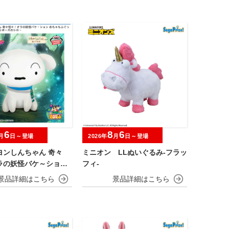
6
8
6
月
日～登場
2026年
月
日～登場
ヨンしんちゃん 奇々
ミニオン LLぬいぐるみ‐フラッ
ラの妖怪バケ～ション
フィ‐
ふぐっとぬいぐるみ～
ポーズのシロ～