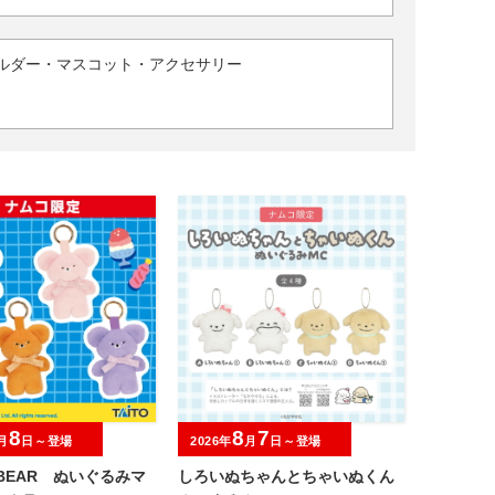
ルダー・マスコット・アクセサリー
8
8
7
月
日～登場
2026年
月
日～登場
I BEAR ぬいぐるみマ
しろいぬちゃんとちゃいぬくん