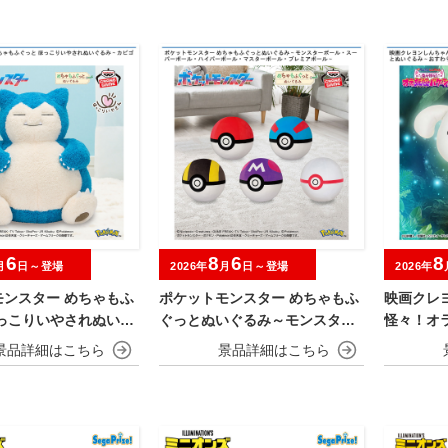
6
8
6
8
月
日～登場
2026年
月
日～登場
2026年
モンスター めちゃもふ
ポケットモンスター めちゃもふ
映画クレ
ほっこりいやされぬいぐ
ぐっとぬいぐるみ～モンスター
怪々！オ
ビゴン～
ボール・スーパーボール・ハイ
めちゃも
パーボール・マスターボール・
おすわり
プレミアボール～