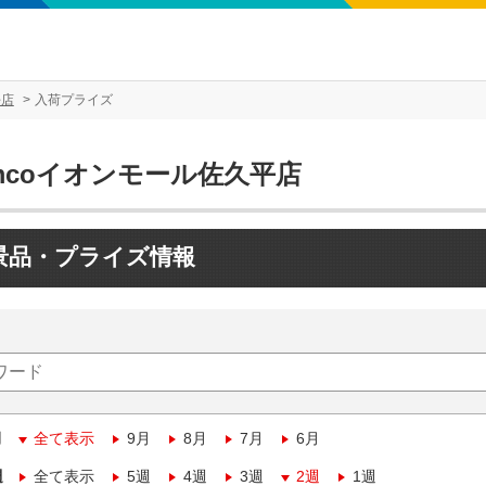
平店
入荷プライズ
mcoイオンモール佐久平店
景品・プライズ情報
月
全て表示
9月
8月
7月
6月
週
全て表示
5週
4週
3週
2週
1週