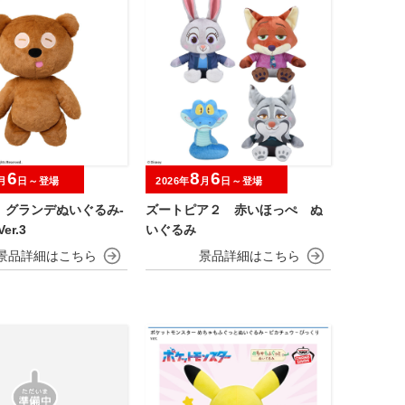
6
8
6
月
日～登場
2026年
月
日～登場
 グランデぬいぐるみ‐
ズートピア２ 赤いほっぺ ぬ
er.3
いぐるみ