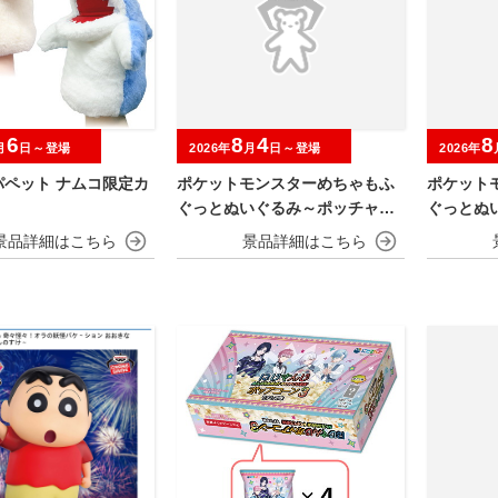
6
8
4
8
月
日～登場
2026年
月
日～登場
2026年
パペット ナムコ限定カ
ポケットモンスターめちゃもふ
ポケット
ぐっとぬいぐるみ～ポッチャマ
ぐっとぬ
～
～