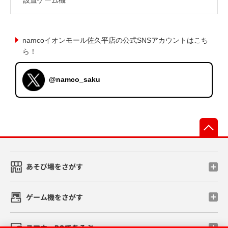
namcoイオンモール佐久平店の公式SNSアカウントはこち
ら！
@namco_saku
先
あそび場をさがす
ゲーム機をさがす
スマホ・PCであそぶ