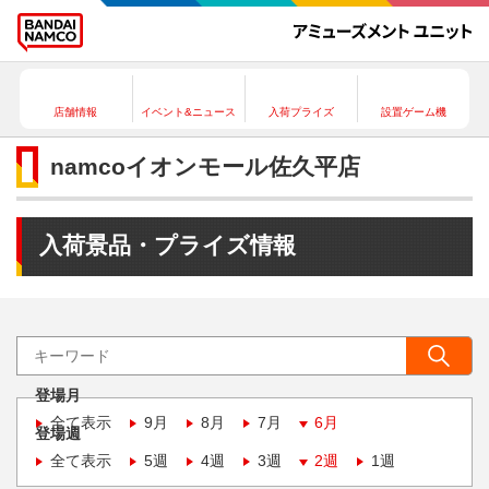
店舗情報
イベント&ニュース
入荷プライズ
設置ゲーム機
namcoイオンモール佐久平店
入荷景品・プライズ情報
登場月
全て表示
9月
8月
7月
6月
登場週
全て表示
5週
4週
3週
2週
1週