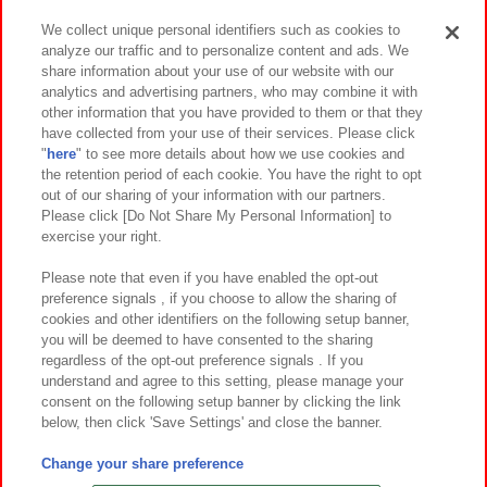
We collect unique personal identifiers such as cookies to
analyze our traffic and to personalize content and ads. We
イベント・キャンペーン
share information about your use of our website with our
analytics and advertising partners, who may combine it with
other information that you have provided to them or that they
have collected from your use of their services. Please click
"
here
" to see more details about how we use cookies and
関連会社
サステナビリティ
サイトポリシー
the retention period of each cookie. You have the right to opt
out of our sharing of your information with our partners.
プライバシーポリシー
ウェブアクセシビリティ方針と検証結果
Please click [Do Not Share My Personal Information] to
exercise your right.
お取引先さまとともに
食品のご提供について
カスタマーハラスメント対応方針
よくあるご質問・お問い合わせ
Please note that even if you have enabled the opt-out
preference signals , if you choose to allow the sharing of
cookies and other identifiers on the following setup banner,
you will be deemed to have consented to the sharing
regardless of the opt-out preference signals . If you
understand and agree to this setting, please manage your
consent on the following setup banner by clicking the link
below, then click 'Save Settings' and close the banner.
©Bandai Namco Amusement Inc.
©Bandai Namco Amusement Lab Inc.
Change your share preference
©Bandai Namco Experience Inc.