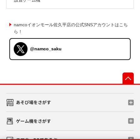
namcoイオンモール佐久平店の公式SNSアカウントはこち
ら！
@namco_saku
先
あそび場をさがす
ゲーム機をさがす
スマホ・PCであそぶ