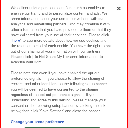
We collect unique personal identifiers such as cookies to
analyze our traffic and to personalize content and ads. We
イベント・キャンペーン
share information about your use of our website with our
analytics and advertising partners, who may combine it with
other information that you have provided to them or that they
have collected from your use of their services. Please click
"
here
" to see more details about how we use cookies and
関連会社
サステナビリティ
サイトポリシー
the retention period of each cookie. You have the right to opt
out of our sharing of your information with our partners.
プライバシーポリシー
ウェブアクセシビリティ方針と検証結果
Please click [Do Not Share My Personal Information] to
exercise your right.
お取引先さまとともに
食品のご提供について
カスタマーハラスメント対応方針
よくあるご質問・お問い合わせ
Please note that even if you have enabled the opt-out
preference signals , if you choose to allow the sharing of
cookies and other identifiers on the following setup banner,
you will be deemed to have consented to the sharing
regardless of the opt-out preference signals . If you
understand and agree to this setting, please manage your
consent on the following setup banner by clicking the link
below, then click 'Save Settings' and close the banner.
©Bandai Namco Amusement Inc.
©Bandai Namco Amusement Lab Inc.
Change your share preference
©Bandai Namco Experience Inc.