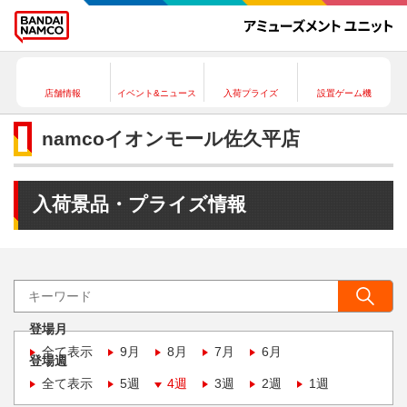
店舗情報
イベント&ニュース
入荷プライズ
設置ゲーム機
namcoイオンモール佐久平店
入荷景品・プライズ情報
登場月
全て表示
9月
8月
7月
6月
登場週
全て表示
5週
4週
3週
2週
1週