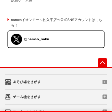
namcoイオンモール佐久平店の公式SNSアカウントはこち
ら！
@namco_saku
先
あそび場をさがす
ゲーム機をさがす
スマホ・PCであそぶ