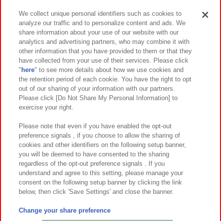
We collect unique personal identifiers such as cookies to
analyze our traffic and to personalize content and ads. We
イベント・キャンペーン
share information about your use of our website with our
analytics and advertising partners, who may combine it with
other information that you have provided to them or that they
have collected from your use of their services. Please click
"
here
" to see more details about how we use cookies and
関連会社
サステナビリティ
サイトポリシー
the retention period of each cookie. You have the right to opt
out of our sharing of your information with our partners.
プライバシーポリシー
ウェブアクセシビリティ方針と検証結果
Please click [Do Not Share My Personal Information] to
exercise your right.
お取引先さまとともに
食品のご提供について
カスタマーハラスメント対応方針
よくあるご質問・お問い合わせ
Please note that even if you have enabled the opt-out
preference signals , if you choose to allow the sharing of
cookies and other identifiers on the following setup banner,
you will be deemed to have consented to the sharing
regardless of the opt-out preference signals . If you
understand and agree to this setting, please manage your
consent on the following setup banner by clicking the link
below, then click 'Save Settings' and close the banner.
©Bandai Namco Amusement Inc.
©Bandai Namco Amusement Lab Inc.
Change your share preference
©Bandai Namco Experience Inc.