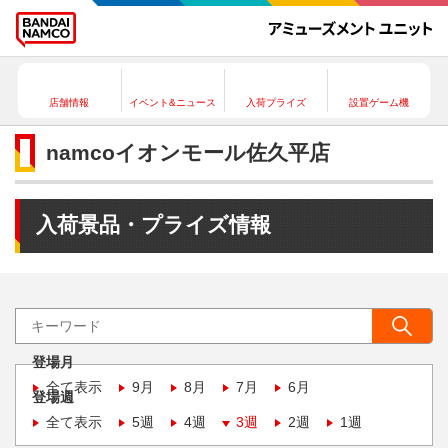
店舗情報
イベント&ニュース
入荷プライズ
設置ゲーム機
namcoイオンモール佐久平店
入荷景品・プライズ情報
登場月
全て表示
9月
8月
7月
6月
登場週
全て表示
5週
4週
3週
2週
1週