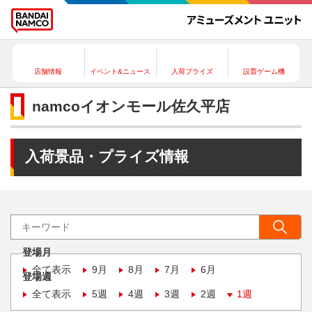
店舗情報
イベント&ニュース
入荷プライズ
設置ゲーム機
namcoイオンモール佐久平店
入荷景品・プライズ情報
登場月
全て表示
9月
8月
7月
6月
登場週
全て表示
5週
4週
3週
2週
1週