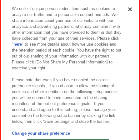
We collect unique personal identifiers such as cookies to
analyze our traffic and to personalize content and ads. We
イベント・キャンペーン
share information about your use of our website with our
analytics and advertising partners, who may combine it with
other information that you have provided to them or that they
have collected from your use of their services. Please click
"
here
" to see more details about how we use cookies and
関連会社
サステナビリティ
サイトポリシー
the retention period of each cookie. You have the right to opt
out of our sharing of your information with our partners.
プライバシーポリシー
ウェブアクセシビリティ方針と検証結果
Please click [Do Not Share My Personal Information] to
exercise your right.
お取引先さまとともに
食品のご提供について
カスタマーハラスメント対応方針
よくあるご質問・お問い合わせ
Please note that even if you have enabled the opt-out
preference signals , if you choose to allow the sharing of
cookies and other identifiers on the following setup banner,
you will be deemed to have consented to the sharing
regardless of the opt-out preference signals . If you
understand and agree to this setting, please manage your
consent on the following setup banner by clicking the link
below, then click 'Save Settings' and close the banner.
©Bandai Namco Amusement Inc.
©Bandai Namco Amusement Lab Inc.
Change your share preference
©Bandai Namco Experience Inc.