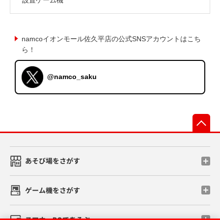
namcoイオンモール佐久平店の公式SNSアカウントはこち
ら！
@namco_saku
先
あそび場をさがす
ゲーム機をさがす
スマホ・PCであそぶ