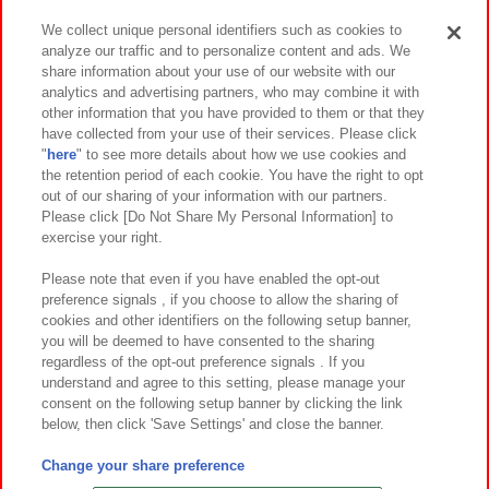
We collect unique personal identifiers such as cookies to
analyze our traffic and to personalize content and ads. We
イベント・キャンペーン
share information about your use of our website with our
analytics and advertising partners, who may combine it with
other information that you have provided to them or that they
have collected from your use of their services. Please click
"
here
" to see more details about how we use cookies and
関連会社
サステナビリティ
サイトポリシー
the retention period of each cookie. You have the right to opt
out of our sharing of your information with our partners.
プライバシーポリシー
ウェブアクセシビリティ方針と検証結果
Please click [Do Not Share My Personal Information] to
exercise your right.
お取引先さまとともに
食品のご提供について
カスタマーハラスメント対応方針
よくあるご質問・お問い合わせ
Please note that even if you have enabled the opt-out
preference signals , if you choose to allow the sharing of
cookies and other identifiers on the following setup banner,
you will be deemed to have consented to the sharing
regardless of the opt-out preference signals . If you
understand and agree to this setting, please manage your
consent on the following setup banner by clicking the link
below, then click 'Save Settings' and close the banner.
©Bandai Namco Amusement Inc.
©Bandai Namco Amusement Lab Inc.
Change your share preference
©Bandai Namco Experience Inc.