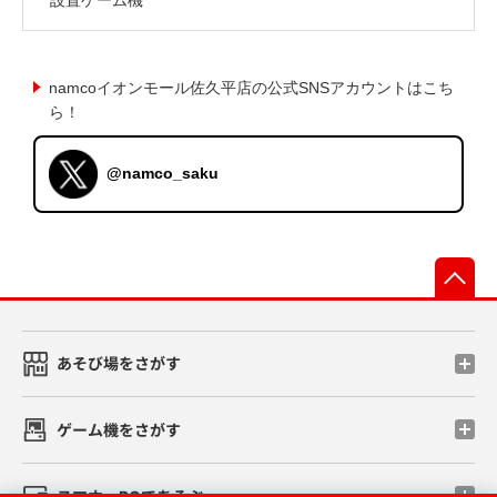
namcoイオンモール佐久平店の公式SNSアカウントはこち
ら！
@namco_saku
先
あそび場をさがす
ゲーム機をさがす
スマホ・PCであそぶ