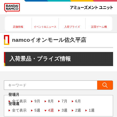
店舗情報
イベント&ニュース
入荷プライズ
設置ゲーム機
namcoイオンモール佐久平店
入荷景品・プライズ情報
登場月
全て表示
9月
8月
7月
6月
登場週
全て表示
5週
4週
3週
2週
1週