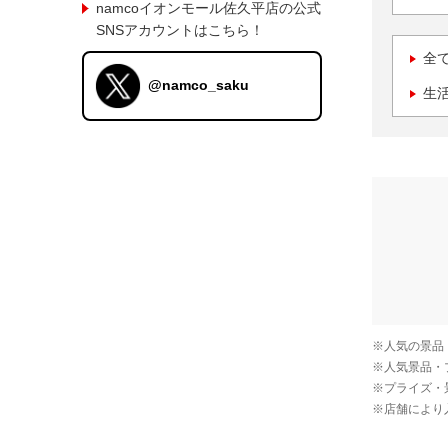
namcoイオンモール佐久平店の公式
SNSアカウントはこちら！
全
@namco_saku
生