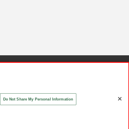
針と検証結果
お取引先さまとともに
お問い合わせ
Do Not Share My Personal Information
ASHIKI Co., Ltd. All Rights Reserved.