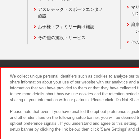
マ
アスレチック・スポーツエンタメ
リD
施設
湾
お子様・ファミリー向け施設
ーン
その他の施設・サービス
そ
関連会社
サステナビリティ
We collect unique personal identifiers such as cookies to analyze our t
share information about your use of our website with our analytics and 
information that you have provided to them or that they have collected f
食品のご提
to see more details about how we use cookies and the retention period o
sharing of your information with our partners. Please click [Do Not Shar
Please note that even if you have enabled the opt-out preference signals
and other identifiers on the following setup banner, you will be deemed 
opt-out preference signals . If you understand and agree to this setting
setup banner by clicking the link below, then click 'Save Settings' and c
©Bandai Namco Amusement Inc.
©Ba