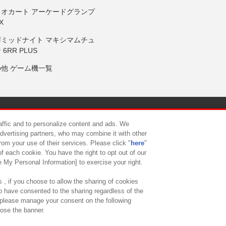
リオカート アーケードグランプ
X
岸ミッドナイト マキシマムチュ
 6RR PLUS
の他 ゲーム機一覧
サイトポリシー
プライバシーポリシー
ウェブアクセシビリティ方
raffic and to personalize content and ads. We
advertising partners, who may combine it with other
rom your use of their services. Please click "
here
"
供について
カスタマーハラスメント対応方針
よくあるご質問・
f each cookie. You have the right to opt out of our
e My Personal Information] to exercise your right.
 , if you choose to allow the sharing of cookies
to have consented to the sharing regardless of the
, please manage your consent on the following
lose the banner.
ndai Namco Amusement Lab Inc.
©Bandai Namco Experience Inc.
©HANAY