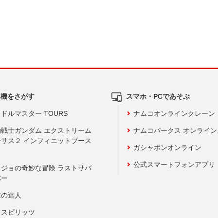
ム機をさがす
スマホ・PCであそぶ
ドルマスター TOURS
ナムコオンラインクレーン
動戦士ガンダム エクストリーム
ナムコパークス オンライ
ーサス２ インフィニットブース
ガシャポンオンライン
公式スマートフォンアプリ
ョジョの奇妙な冒険 ラストサバ
バー
鼓の達人
りスピリッツ