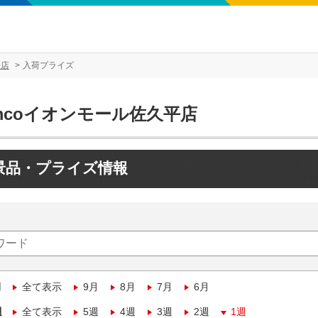
平店
入荷プライズ
mcoイオンモール佐久平店
景品・プライズ情報
月
全て表示
9月
8月
7月
6月
週
全て表示
5週
4週
3週
2週
1週