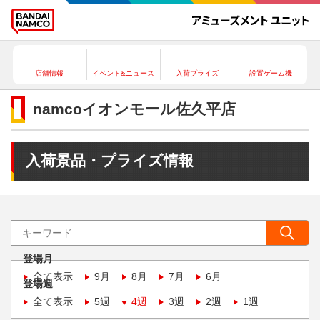
店舗情報
イベント&ニュース
入荷プライズ
設置ゲーム機
namcoイオンモール佐久平店
入荷景品・プライズ情報
登場月
全て表示
9月
8月
7月
6月
登場週
全て表示
5週
4週
3週
2週
1週