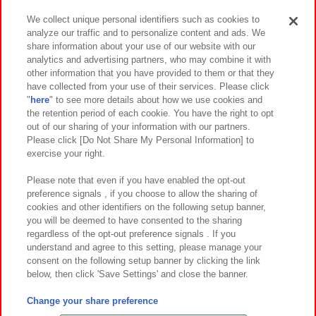
We collect unique personal identifiers such as cookies to
analyze our traffic and to personalize content and ads. We
イベント・キャンペーン
share information about your use of our website with our
analytics and advertising partners, who may combine it with
other information that you have provided to them or that they
have collected from your use of their services. Please click
"
here
" to see more details about how we use cookies and
関連会社
サステナビリティ
サイトポリシー
the retention period of each cookie. You have the right to opt
out of our sharing of your information with our partners.
プライバシーポリシー
ウェブアクセシビリティ方針と検証結果
Please click [Do Not Share My Personal Information] to
exercise your right.
お取引先さまとともに
食品のご提供について
カスタマーハラスメント対応方針
よくあるご質問・お問い合わせ
Please note that even if you have enabled the opt-out
preference signals , if you choose to allow the sharing of
cookies and other identifiers on the following setup banner,
you will be deemed to have consented to the sharing
regardless of the opt-out preference signals . If you
understand and agree to this setting, please manage your
consent on the following setup banner by clicking the link
below, then click 'Save Settings' and close the banner.
©Bandai Namco Amusement Inc.
©Bandai Namco Amusement Lab Inc.
Change your share preference
©Bandai Namco Experience Inc.