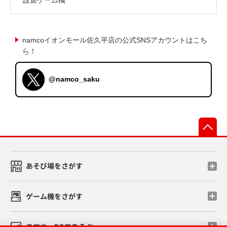
namcoイオンモール佐久平店の公式SNSアカウントはこち
ら！
@namco_saku
先
あそび場をさがす
ゲーム機をさがす
スマホ・PCであそぶ