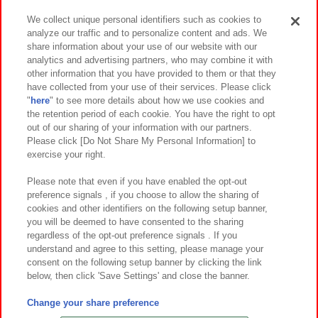
We collect unique personal identifiers such as cookies to
analyze our traffic and to personalize content and ads. We
イベント・キャンペーン
share information about your use of our website with our
analytics and advertising partners, who may combine it with
other information that you have provided to them or that they
have collected from your use of their services. Please click
"
here
" to see more details about how we use cookies and
関連会社
サステナビリティ
サイトポリシー
the retention period of each cookie. You have the right to opt
out of our sharing of your information with our partners.
プライバシーポリシー
ウェブアクセシビリティ方針と検証結果
Please click [Do Not Share My Personal Information] to
exercise your right.
お取引先さまとともに
食品のご提供について
カスタマーハラスメント対応方針
よくあるご質問・お問い合わせ
Please note that even if you have enabled the opt-out
preference signals , if you choose to allow the sharing of
cookies and other identifiers on the following setup banner,
you will be deemed to have consented to the sharing
regardless of the opt-out preference signals . If you
understand and agree to this setting, please manage your
consent on the following setup banner by clicking the link
below, then click 'Save Settings' and close the banner.
©Bandai Namco Amusement Inc.
©Bandai Namco Amusement Lab Inc.
Change your share preference
©Bandai Namco Experience Inc.