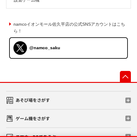
namcoイオンモール佐久平店の公式SNSアカウントはこち
ら！
@namco_saku
先
あそび場をさがす
ゲーム機をさがす
スマホ・PCであそぶ