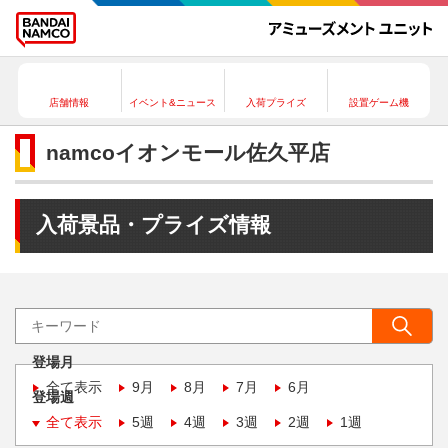
店舗情報
イベント&ニュース
入荷プライズ
設置ゲーム機
namcoイオンモール佐久平店
入荷景品・プライズ情報
登場月
全て表示
9月
8月
7月
6月
登場週
全て表示
5週
4週
3週
2週
1週