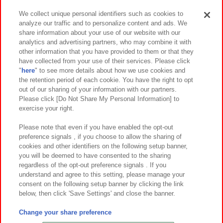
We collect unique personal identifiers such as cookies to
analyze our traffic and to personalize content and ads. We
イベント・キャンペーン
share information about your use of our website with our
analytics and advertising partners, who may combine it with
other information that you have provided to them or that they
have collected from your use of their services. Please click
"
here
" to see more details about how we use cookies and
関連会社
サステナビリティ
サイトポリシー
the retention period of each cookie. You have the right to opt
out of our sharing of your information with our partners.
プライバシーポリシー
ウェブアクセシビリティ方針と検証結果
Please click [Do Not Share My Personal Information] to
exercise your right.
お取引先さまとともに
食品のご提供について
カスタマーハラスメント対応方針
よくあるご質問・お問い合わせ
Please note that even if you have enabled the opt-out
preference signals , if you choose to allow the sharing of
cookies and other identifiers on the following setup banner,
you will be deemed to have consented to the sharing
regardless of the opt-out preference signals . If you
understand and agree to this setting, please manage your
consent on the following setup banner by clicking the link
below, then click 'Save Settings' and close the banner.
©Bandai Namco Amusement Inc.
©Bandai Namco Amusement Lab Inc.
Change your share preference
©Bandai Namco Experience Inc.