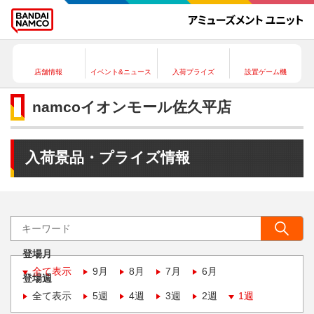
店舗情報
イベント&ニュース
入荷プライズ
設置ゲーム機
namcoイオンモール佐久平店
入荷景品・プライズ情報
登場月
全て表示
9月
8月
7月
6月
登場週
全て表示
5週
4週
3週
2週
1週