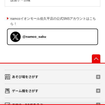
namcoイオンモール佐久平店の公式SNSアカウントはこち
ら！
@namco_saku
先
あそび場をさがす
ゲーム機をさがす
スマホ・PCであそぶ