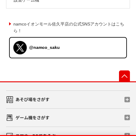
namcoイオンモール佐久平店の公式SNSアカウントはこち
ら！
@namco_saku
先
あそび場をさがす
ゲーム機をさがす
スマホ・PCであそぶ