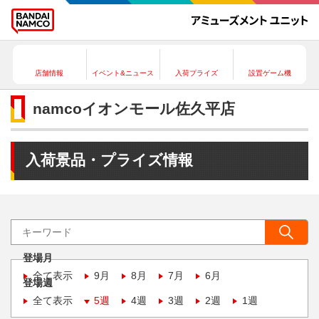
店舗情報
イベント&ニュース
入荷プライズ
設置ゲーム機
namcoイオンモール佐久平店
入荷景品・プライズ情報
登場月
全て表示
9月
8月
7月
6月
登場週
全て表示
5週
4週
3週
2週
1週