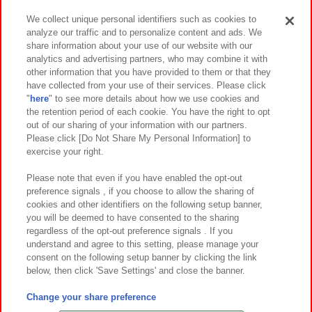
We collect unique personal identifiers such as cookies to
analyze our traffic and to personalize content and ads. We
イベント・キャンペーン
share information about your use of our website with our
analytics and advertising partners, who may combine it with
other information that you have provided to them or that they
have collected from your use of their services. Please click
"
here
" to see more details about how we use cookies and
関連会社
サステナビリティ
サイトポリシー
the retention period of each cookie. You have the right to opt
out of our sharing of your information with our partners.
プライバシーポリシー
ウェブアクセシビリティ方針と検証結果
Please click [Do Not Share My Personal Information] to
exercise your right.
お取引先さまとともに
食品のご提供について
カスタマーハラスメント対応方針
よくあるご質問・お問い合わせ
Please note that even if you have enabled the opt-out
preference signals , if you choose to allow the sharing of
cookies and other identifiers on the following setup banner,
you will be deemed to have consented to the sharing
regardless of the opt-out preference signals . If you
understand and agree to this setting, please manage your
consent on the following setup banner by clicking the link
below, then click 'Save Settings' and close the banner.
©Bandai Namco Amusement Inc.
©Bandai Namco Amusement Lab Inc.
Change your share preference
©Bandai Namco Experience Inc.