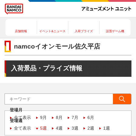
店舗情報
イベント&ニュース
入荷プライズ
設置ゲーム機
namcoイオンモール佐久平店
入荷景品・プライズ情報
登場月
全て表示
9月
8月
7月
6月
登場週
全て表示
5週
4週
3週
2週
1週