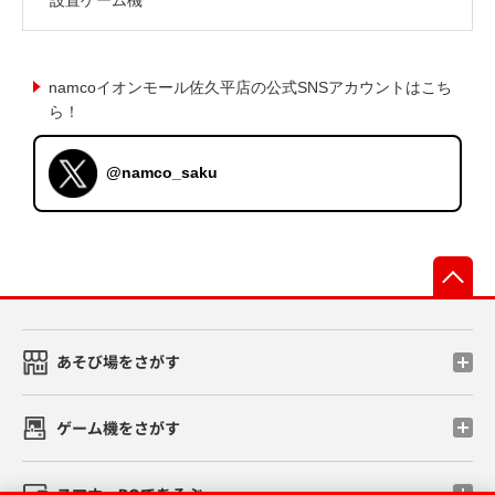
namcoイオンモール佐久平店の公式SNSアカウントはこち
ら！
@namco_saku
先
あそび場をさがす
ゲーム機をさがす
スマホ・PCであそぶ