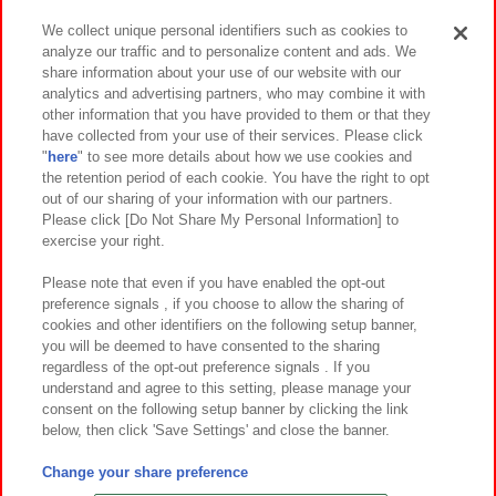
We collect unique personal identifiers such as cookies to
analyze our traffic and to personalize content and ads. We
イベント・キャンペーン
share information about your use of our website with our
analytics and advertising partners, who may combine it with
other information that you have provided to them or that they
have collected from your use of their services. Please click
"
here
" to see more details about how we use cookies and
関連会社
サステナビリティ
サイトポリシー
the retention period of each cookie. You have the right to opt
out of our sharing of your information with our partners.
プライバシーポリシー
ウェブアクセシビリティ方針と検証結果
Please click [Do Not Share My Personal Information] to
exercise your right.
お取引先さまとともに
食品のご提供について
カスタマーハラスメント対応方針
よくあるご質問・お問い合わせ
Please note that even if you have enabled the opt-out
preference signals , if you choose to allow the sharing of
cookies and other identifiers on the following setup banner,
you will be deemed to have consented to the sharing
regardless of the opt-out preference signals . If you
understand and agree to this setting, please manage your
consent on the following setup banner by clicking the link
below, then click 'Save Settings' and close the banner.
©Bandai Namco Amusement Inc.
©Bandai Namco Amusement Lab Inc.
Change your share preference
©Bandai Namco Experience Inc.