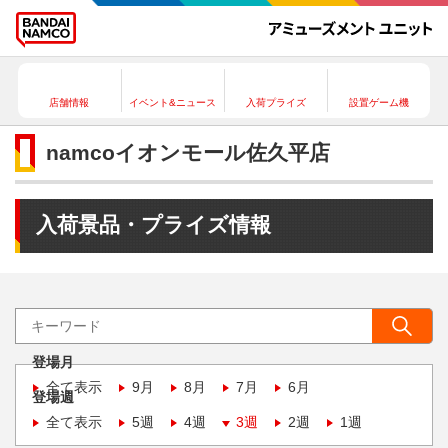
店舗情報
イベント&ニュース
入荷プライズ
設置ゲーム機
namcoイオンモール佐久平店
入荷景品・プライズ情報
登場月
全て表示
9月
8月
7月
6月
登場週
全て表示
5週
4週
3週
2週
1週