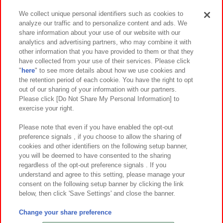
We collect unique personal identifiers such as cookies to
analyze our traffic and to personalize content and ads. We
イベント・キャンペーン
share information about your use of our website with our
analytics and advertising partners, who may combine it with
other information that you have provided to them or that they
have collected from your use of their services. Please click
"
here
" to see more details about how we use cookies and
関連会社
サステナビリティ
サイトポリシー
the retention period of each cookie. You have the right to opt
out of our sharing of your information with our partners.
プライバシーポリシー
ウェブアクセシビリティ方針と検証結果
Please click [Do Not Share My Personal Information] to
exercise your right.
お取引先さまとともに
食品のご提供について
カスタマーハラスメント対応方針
よくあるご質問・お問い合わせ
Please note that even if you have enabled the opt-out
preference signals , if you choose to allow the sharing of
cookies and other identifiers on the following setup banner,
you will be deemed to have consented to the sharing
regardless of the opt-out preference signals . If you
understand and agree to this setting, please manage your
consent on the following setup banner by clicking the link
below, then click 'Save Settings' and close the banner.
©Bandai Namco Amusement Inc.
©Bandai Namco Amusement Lab Inc.
Change your share preference
©Bandai Namco Experience Inc.