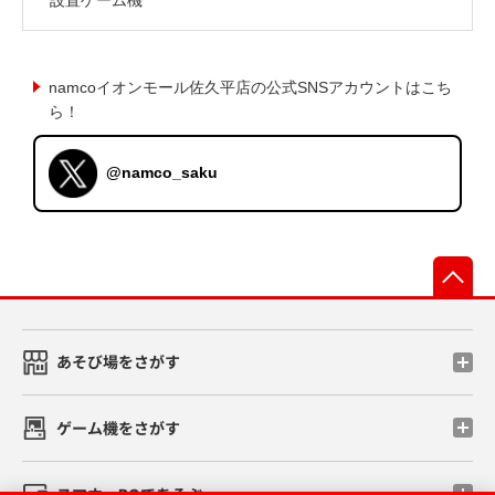
namcoイオンモール佐久平店の公式SNSアカウントはこち
ら！
@namco_saku
先
あそび場をさがす
ゲーム機をさがす
スマホ・PCであそぶ