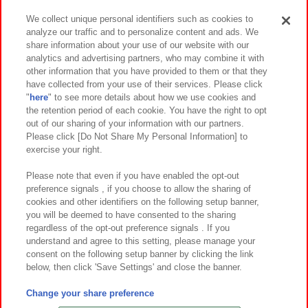
We collect unique personal identifiers such as cookies to
analyze our traffic and to personalize content and ads. We
イベント・キャンペーン
share information about your use of our website with our
analytics and advertising partners, who may combine it with
other information that you have provided to them or that they
have collected from your use of their services. Please click
"
here
" to see more details about how we use cookies and
関連会社
サステナビリティ
サイトポリシー
the retention period of each cookie. You have the right to opt
out of our sharing of your information with our partners.
プライバシーポリシー
ウェブアクセシビリティ方針と検証結果
Please click [Do Not Share My Personal Information] to
exercise your right.
お取引先さまとともに
食品のご提供について
カスタマーハラスメント対応方針
よくあるご質問・お問い合わせ
Please note that even if you have enabled the opt-out
preference signals , if you choose to allow the sharing of
cookies and other identifiers on the following setup banner,
you will be deemed to have consented to the sharing
regardless of the opt-out preference signals . If you
understand and agree to this setting, please manage your
consent on the following setup banner by clicking the link
below, then click 'Save Settings' and close the banner.
©Bandai Namco Amusement Inc.
©Bandai Namco Amusement Lab Inc.
Change your share preference
©Bandai Namco Experience Inc.