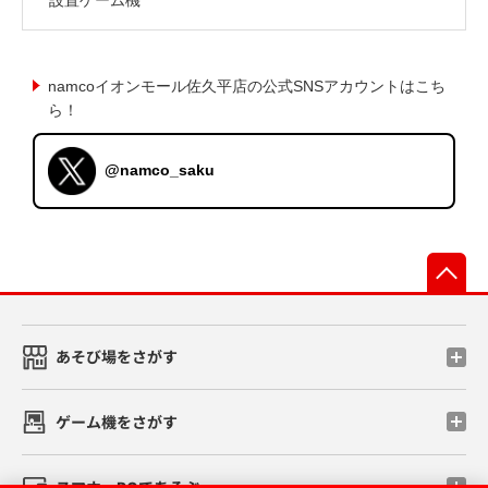
namcoイオンモール佐久平店の公式SNSアカウントはこち
ら！
@namco_saku
先
あそび場をさがす
ゲーム機をさがす
スマホ・PCであそぶ