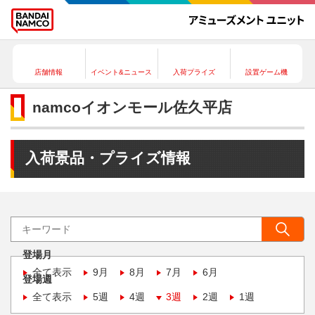
店舗情報
イベント&ニュース
入荷プライズ
設置ゲーム機
namcoイオンモール佐久平店
入荷景品・プライズ情報
登場月
全て表示
9月
8月
7月
6月
登場週
全て表示
5週
4週
3週
2週
1週