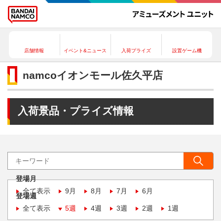
店舗情報
イベント&ニュース
入荷プライズ
設置ゲーム機
namcoイオンモール佐久平店
入荷景品・プライズ情報
登場月
全て表示
9月
8月
7月
6月
登場週
全て表示
5週
4週
3週
2週
1週