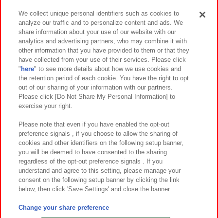
We collect unique personal identifiers such as cookies to
analyze our traffic and to personalize content and ads. We
イベント・キャンペーン
share information about your use of our website with our
analytics and advertising partners, who may combine it with
other information that you have provided to them or that they
have collected from your use of their services. Please click
"
here
" to see more details about how we use cookies and
関連会社
サステナビリティ
サイトポリシー
the retention period of each cookie. You have the right to opt
out of our sharing of your information with our partners.
プライバシーポリシー
ウェブアクセシビリティ方針と検証結果
Please click [Do Not Share My Personal Information] to
exercise your right.
お取引先さまとともに
食品のご提供について
カスタマーハラスメント対応方針
よくあるご質問・お問い合わせ
Please note that even if you have enabled the opt-out
preference signals , if you choose to allow the sharing of
cookies and other identifiers on the following setup banner,
you will be deemed to have consented to the sharing
regardless of the opt-out preference signals . If you
understand and agree to this setting, please manage your
consent on the following setup banner by clicking the link
below, then click 'Save Settings' and close the banner.
©Bandai Namco Amusement Inc.
©Bandai Namco Amusement Lab Inc.
Change your share preference
©Bandai Namco Experience Inc.