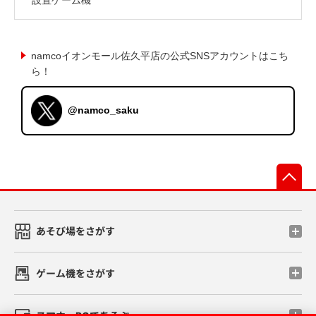
namcoイオンモール佐久平店の公式SNSアカウントはこち
ら！
@namco_saku
先
あそび場をさがす
ゲーム機をさがす
スマホ・PCであそぶ