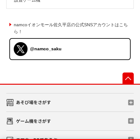
namcoイオンモール佐久平店の公式SNSアカウントはこち
ら！
@namco_saku
先
あそび場をさがす
ゲーム機をさがす
スマホ・PCであそぶ