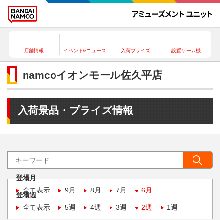
店舗情報
イベント&ニュース
入荷プライズ
設置ゲーム機
namcoイオンモール佐久平店
入荷景品・プライズ情報
登場月
全て表示
9月
8月
7月
6月
登場週
全て表示
5週
4週
3週
2週
1週