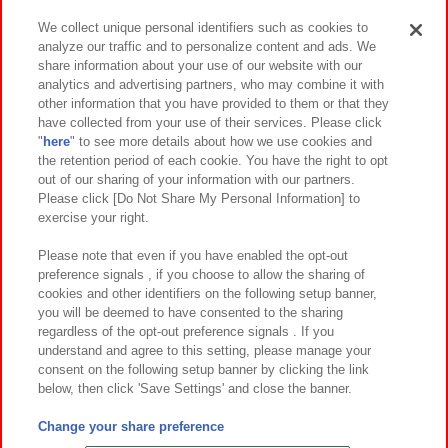
We collect unique personal identifiers such as cookies to
analyze our traffic and to personalize content and ads. We
イベント・キャンペーン
share information about your use of our website with our
analytics and advertising partners, who may combine it with
other information that you have provided to them or that they
have collected from your use of their services. Please click
"
here
" to see more details about how we use cookies and
関連会社
サステナビリティ
サイトポリシー
the retention period of each cookie. You have the right to opt
out of our sharing of your information with our partners.
プライバシーポリシー
ウェブアクセシビリティ方針と検証結果
Please click [Do Not Share My Personal Information] to
exercise your right.
お取引先さまとともに
食品のご提供について
カスタマーハラスメント対応方針
よくあるご質問・お問い合わせ
Please note that even if you have enabled the opt-out
preference signals , if you choose to allow the sharing of
cookies and other identifiers on the following setup banner,
you will be deemed to have consented to the sharing
regardless of the opt-out preference signals . If you
understand and agree to this setting, please manage your
consent on the following setup banner by clicking the link
below, then click 'Save Settings' and close the banner.
©Bandai Namco Amusement Inc.
©Bandai Namco Amusement Lab Inc.
Change your share preference
©Bandai Namco Experience Inc.