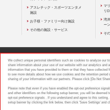
マ
アスレチック・スポーツエンタメ
リD
施設
湾
お子様・ファミリー向け施設
ーン
その他の施設・サービス
そ
関連会社
サステナビリティ
We collect unique personal identifiers such as cookies to analyze our t
share information about your use of our website with our analytics and 
information that you have provided to them or that they have collected f
食品のご提
to see more details about how we use cookies and the retention period o
sharing of your information with our partners. Please click [Do Not Shar
Please note that even if you have enabled the opt-out preference signals
and other identifiers on the following setup banner, you will be deemed 
opt-out preference signals . If you understand and agree to this setting
setup banner by clicking the link below, then click 'Save Settings' and c
©Bandai Namco Amusement Inc.
©Ba