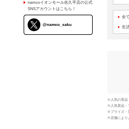
namcoイオンモール佐久平店の公式
SNSアカウントはこちら！
全
@namco_saku
生