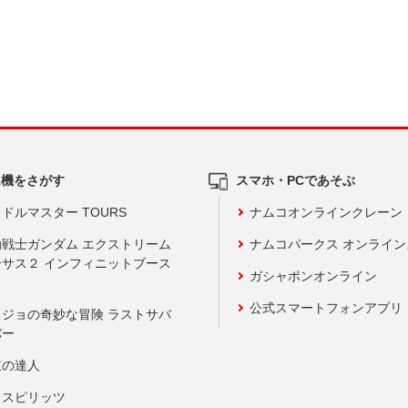
ム機をさがす
スマホ・PCであそぶ
ドルマスター TOURS
ナムコオンラインクレーン
動戦士ガンダム エクストリーム
ナムコパークス オンライ
ーサス２ インフィニットブース
ガシャポンオンライン
公式スマートフォンアプリ
ョジョの奇妙な冒険 ラストサバ
バー
鼓の達人
りスピリッツ