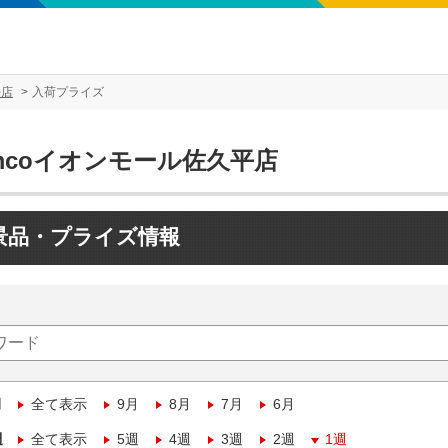
平店
入荷プライズ
mcoイオンモール佐久平店
景品・プライズ情報
月
全て表示
9月
8月
7月
6月
週
全て表示
5週
4週
3週
2週
1週