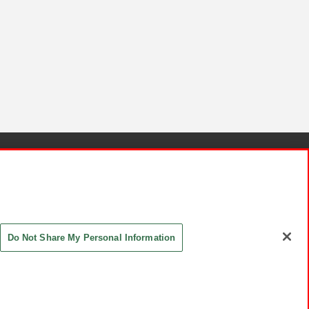
針と検証結果
お取引先さまとともに
お問い合わせ
Do Not Share My Personal Information
ASHIKI Co., Ltd. All Rights Reserved.