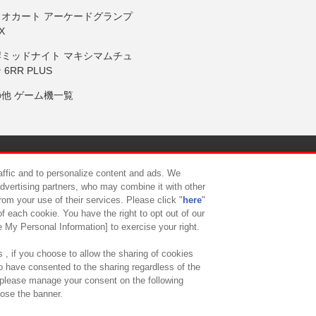
リオカート アーケードグランプ
X
岸ミッドナイト マキシマムチュ
 6RR PLUS
の他 ゲーム機一覧
サイトポリシー
プライバシーポリシー
ウェブアクセシビリティ方
raffic and to personalize content and ads. We
advertising partners, who may combine it with other
rom your use of their services. Please click "
here
"
供について
カスタマーハラスメント対応方針
よくあるご質問・
f each cookie. You have the right to opt out of our
e My Personal Information] to exercise your right.
 , if you choose to allow the sharing of cookies
to have consented to the sharing regardless of the
, please manage your consent on the following
lose the banner.
ndai Namco Amusement Lab Inc.
©Bandai Namco Experience Inc.
©HANAY