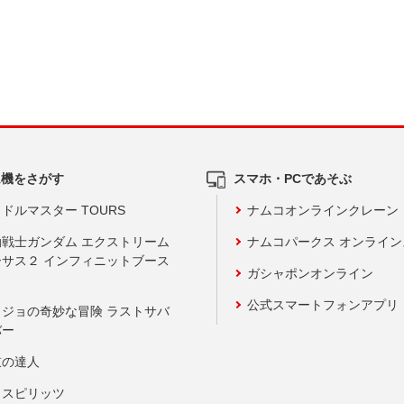
ム機をさがす
スマホ・PCであそぶ
ドルマスター TOURS
ナムコオンラインクレーン
動戦士ガンダム エクストリーム
ナムコパークス オンライ
ーサス２ インフィニットブース
ガシャポンオンライン
公式スマートフォンアプリ
ョジョの奇妙な冒険 ラストサバ
バー
鼓の達人
りスピリッツ