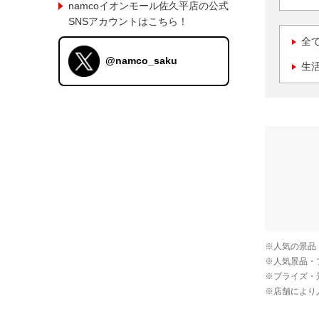
namcoイオンモール佐久平店の公式
SNSアカウントはこちら！
全
@namco_saku
生