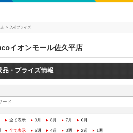
平店
入荷プライズ
mcoイオンモール佐久平店
景品・プライズ情報
月
全て表示
9月
8月
7月
6月
週
全て表示
5週
4週
3週
2週
1週