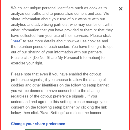
We collect unique personal identifiers such as cookies to
analyze our traffic and to personalize content and ads. We
イベント・キャンペーン
share information about your use of our website with our
analytics and advertising partners, who may combine it with
other information that you have provided to them or that they
have collected from your use of their services. Please click
"
here
" to see more details about how we use cookies and
関連会社
サステナビリティ
サイトポリシー
the retention period of each cookie. You have the right to opt
out of our sharing of your information with our partners.
プライバシーポリシー
ウェブアクセシビリティ方針と検証結果
Please click [Do Not Share My Personal Information] to
exercise your right.
お取引先さまとともに
食品のご提供について
カスタマーハラスメント対応方針
よくあるご質問・お問い合わせ
Please note that even if you have enabled the opt-out
preference signals , if you choose to allow the sharing of
cookies and other identifiers on the following setup banner,
you will be deemed to have consented to the sharing
regardless of the opt-out preference signals . If you
understand and agree to this setting, please manage your
consent on the following setup banner by clicking the link
below, then click 'Save Settings' and close the banner.
©Bandai Namco Amusement Inc.
©Bandai Namco Amusement Lab Inc.
Change your share preference
©Bandai Namco Experience Inc.