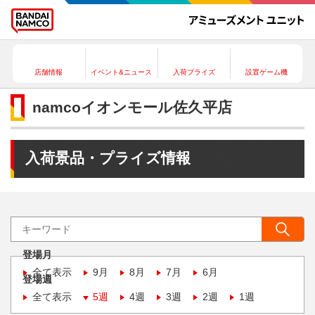
店舗情報
イベント&ニュース
入荷プライズ
設置ゲーム機
namcoイオンモール佐久平店
入荷景品・プライズ情報
登場月
全て表示
9月
8月
7月
6月
登場週
全て表示
5週
4週
3週
2週
1週