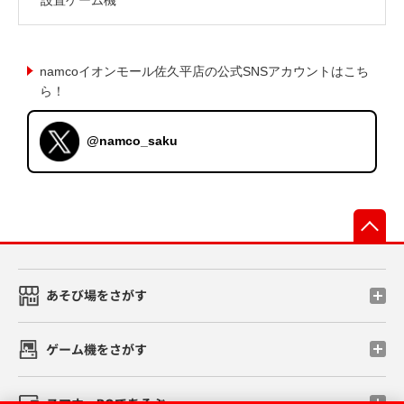
namcoイオンモール佐久平店の公式SNSアカウントはこち
ら！
@namco_saku
先
あそび場をさがす
ゲーム機をさがす
スマホ・PCであそぶ