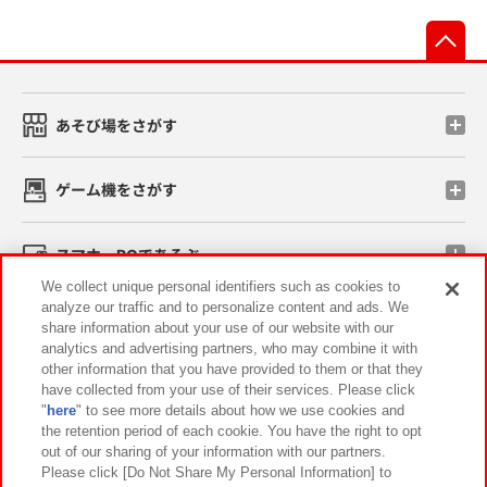
先
あそび場をさがす
ゲーム機をさがす
スマホ・PCであそぶ
We collect unique personal identifiers such as cookies to
analyze our traffic and to personalize content and ads. We
イベント・キャンペーン
share information about your use of our website with our
analytics and advertising partners, who may combine it with
other information that you have provided to them or that they
have collected from your use of their services. Please click
"
here
" to see more details about how we use cookies and
関連会社
サステナビリティ
サイトポリシー
the retention period of each cookie. You have the right to opt
out of our sharing of your information with our partners.
プライバシーポリシー
ウェブアクセシビリティ方針と検証結果
Please click [Do Not Share My Personal Information] to