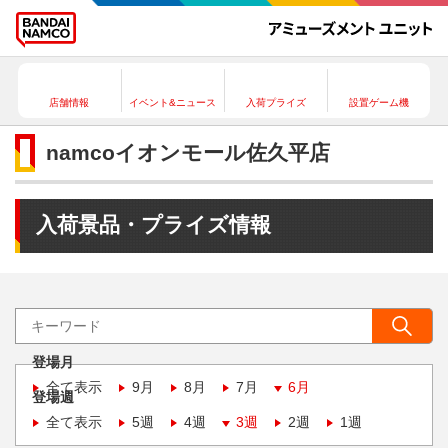
店舗情報
イベント&ニュース
入荷プライズ
設置ゲーム機
namcoイオンモール佐久平店
入荷景品・プライズ情報
登場月
全て表示
9月
8月
7月
6月
登場週
全て表示
5週
4週
3週
2週
1週