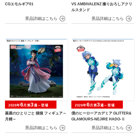
CGエモルギア01
VS AMBIVALENZ 撮りおろしアクリ
ルスタンド
6
3
6
3
2026年
月第
週～登場
2026年
月第
週～登場
薬屋のひとりごと 猫猫 フィギュア～
僕のヒーローアカデミア GLITTER&
月精～
GLAMOURS-NEJIRE HADO-Ⅱ