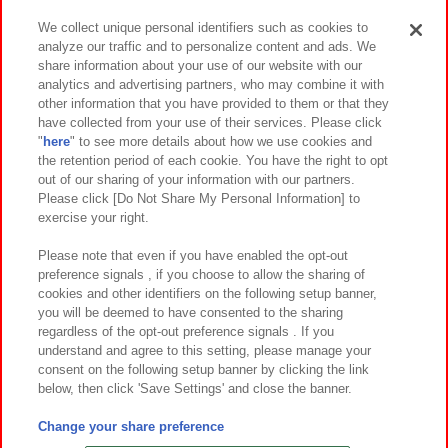
We collect unique personal identifiers such as cookies to
analyze our traffic and to personalize content and ads. We
イベント・キャンペーン
share information about your use of our website with our
analytics and advertising partners, who may combine it with
other information that you have provided to them or that they
have collected from your use of their services. Please click
"
here
" to see more details about how we use cookies and
関連会社
サステナビリティ
サイトポリシー
the retention period of each cookie. You have the right to opt
out of our sharing of your information with our partners.
プライバシーポリシー
ウェブアクセシビリティ方針と検証結果
Please click [Do Not Share My Personal Information] to
exercise your right.
お取引先さまとともに
食品のご提供について
カスタマーハラスメント対応方針
よくあるご質問・お問い合わせ
Please note that even if you have enabled the opt-out
preference signals , if you choose to allow the sharing of
cookies and other identifiers on the following setup banner,
you will be deemed to have consented to the sharing
regardless of the opt-out preference signals . If you
understand and agree to this setting, please manage your
consent on the following setup banner by clicking the link
below, then click 'Save Settings' and close the banner.
©Bandai Namco Amusement Inc.
©Bandai Namco Amusement Lab Inc.
Change your share preference
©Bandai Namco Experience Inc.