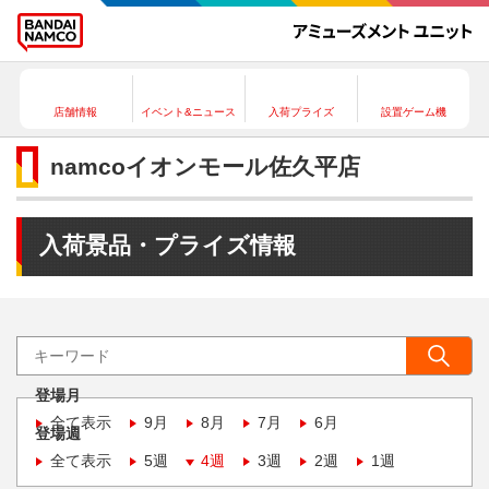
店舗情報
イベント&ニュース
入荷プライズ
設置ゲーム機
namcoイオンモール佐久平店
入荷景品・プライズ情報
登場月
全て表示
9月
8月
7月
6月
登場週
全て表示
5週
4週
3週
2週
1週