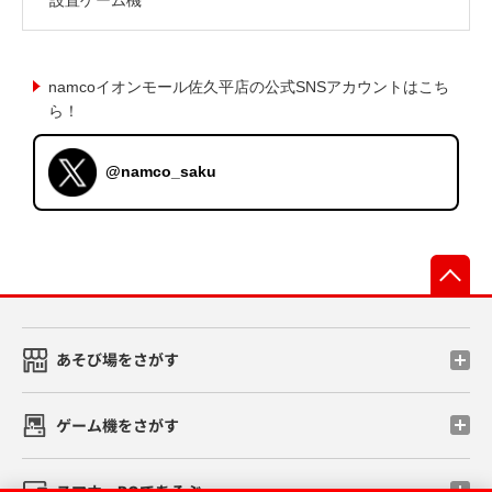
namcoイオンモール佐久平店の公式SNSアカウントはこち
ら！
@namco_saku
先
あそび場をさがす
ゲーム機をさがす
スマホ・PCであそぶ