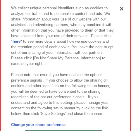
We collect unique personal identifiers such as cookies to
analyze our traffic and to personalize content and ads. We
イベント・キャンペーン
share information about your use of our website with our
analytics and advertising partners, who may combine it with
other information that you have provided to them or that they
have collected from your use of their services. Please click
"
here
" to see more details about how we use cookies and
関連会社
サステナビリティ
サイトポリシー
the retention period of each cookie. You have the right to opt
out of our sharing of your information with our partners.
プライバシーポリシー
ウェブアクセシビリティ方針と検証結果
Please click [Do Not Share My Personal Information] to
exercise your right.
お取引先さまとともに
食品のご提供について
カスタマーハラスメント対応方針
よくあるご質問・お問い合わせ
Please note that even if you have enabled the opt-out
preference signals , if you choose to allow the sharing of
cookies and other identifiers on the following setup banner,
you will be deemed to have consented to the sharing
regardless of the opt-out preference signals . If you
understand and agree to this setting, please manage your
consent on the following setup banner by clicking the link
below, then click 'Save Settings' and close the banner.
©Bandai Namco Amusement Inc.
©Bandai Namco Amusement Lab Inc.
Change your share preference
©Bandai Namco Experience Inc.