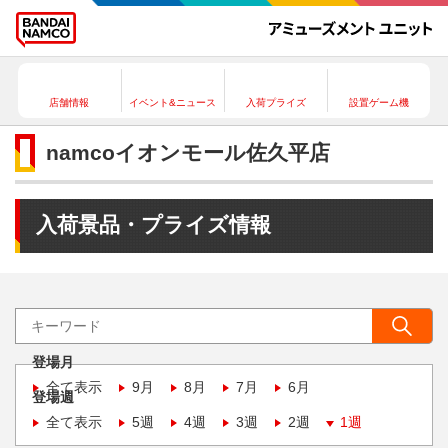
店舗情報
イベント&ニュース
入荷プライズ
設置ゲーム機
namcoイオンモール佐久平店
入荷景品・プライズ情報
登場月
全て表示
9月
8月
7月
6月
登場週
全て表示
5週
4週
3週
2週
1週