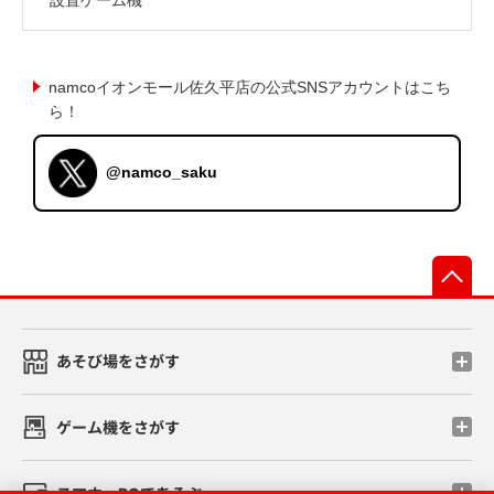
namcoイオンモール佐久平店の公式SNSアカウントはこち
ら！
@namco_saku
先
あそび場をさがす
ゲーム機をさがす
スマホ・PCであそぶ